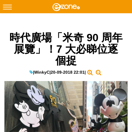
搜尋
時代廣場「米奇 90 周年
Facebook
Instagram
展覽」！7 大必睇位逐
科技焦點
個捉
網絡生活
遊戲動漫
|
WinkyC
|
20-09-2018 22:01
|
教學評測
EduTech
IT Times
生成式AI與雲端應用
Enterprise Digital Transformation