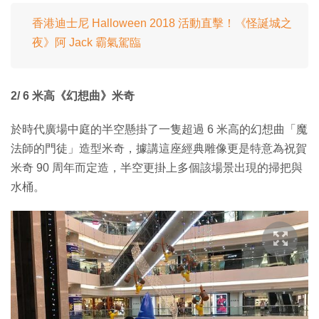
香港迪士尼 Halloween 2018 活動直擊！《怪誕城之
夜》阿 Jack 霸氣駕臨
2/ 6 米高《幻想曲》米奇
於時代廣場中庭的半空懸掛了一隻超過 6 米高的幻想曲「魔
法師的門徒」造型米奇，據講這座經典雕像更是特意為祝賀
米奇 90 周年而定造，半空更掛上多個該場景出現的掃把與
水桶。