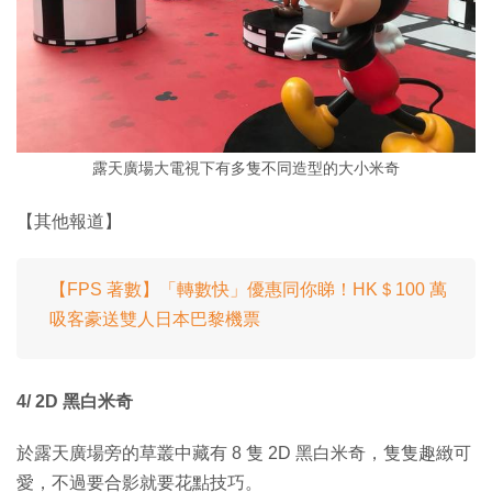
露天廣場大電視下有多隻不同造型的大小米奇
【其他報道】
【FPS 著數】「轉數快」優惠同你睇！HK＄100 萬
吸客豪送雙人日本巴黎機票
4/ 2D 黑白米奇
於露天廣場旁的草叢中藏有 8 隻 2D 黑白米奇，隻隻趣緻可
愛，不過要合影就要花點技巧。