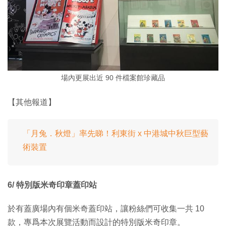
場內更展出近 90 件檔案館珍藏品
【其他報道】
「月兔．秋燈」率先睇！利東街 x 中港城中秋巨型藝
術裝置
6/ 特別版米奇印章蓋印站
於有蓋廣場內有個米奇蓋印站，讓粉絲們可收集一共 10
款，專爲本次展覽活動而設計的特別版米奇印章。