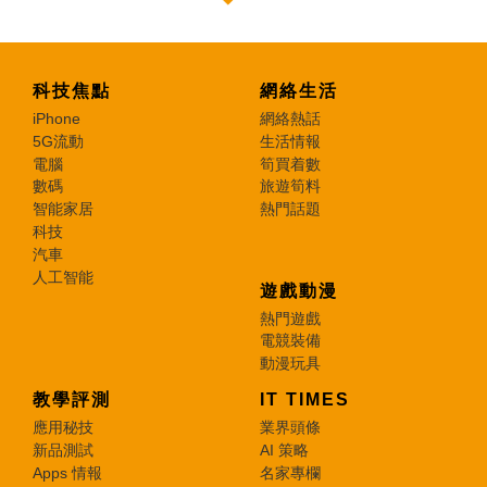
科技焦點
網絡生活
iPhone
網絡熱話
5G流動
生活情報
電腦
筍買着數
數碼
旅遊筍料
智能家居
熱門話題
科技
汽車
人工智能
遊戲動漫
熱門遊戲
電競裝備
動漫玩具
教學評測
IT TIMES
應用秘技
業界頭條
新品測試
AI 策略
Apps 情報
名家專欄