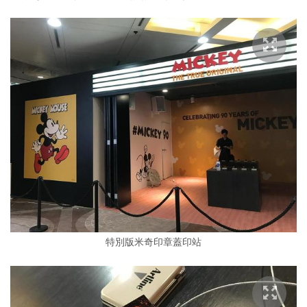
特別版米奇印章蓋印站