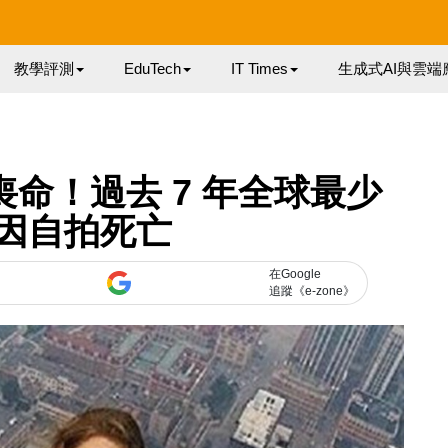
教學評測
EduTech
IT Times
生成式AI與雲端
 隨時喪命！過去 7 年全球最少
 人因自拍死亡
在Google
追蹤《e-zone》