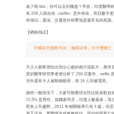
為了呃 like，你可以去到幾盡？早前，印度醫學科學
有 259 人因自拍（selfie）意外喪命，而
和湖泊，遇溺、交通意外和墜地是最常見的死因
【網絡熱話】
中國高空挑戰 KOL「極限詠寧」失手墜樓亡
不少人都希望拍出別出心裁的相片或影片，務求
里的醫學研究學者便分析了 259 宗案件，sel
另外還有 8 人被動物殺死，有 16 人則被電死。
雖然一般情況下，大家可能覺得女性比較喜歡自拍
72.5% 是男性。就國家而言，印度人數最多，
死有上升趨勢，2011 年相關報導只有 3 篇，但至 2
員又認為，實際情況或會被低估，因自拍而死亡的