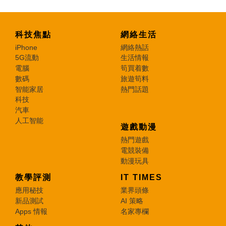
科技焦點
網絡生活
iPhone
網絡熱話
5G流動
生活情報
電腦
筍買着數
數碼
旅遊筍料
智能家居
熱門話題
科技
汽車
人工智能
遊戲動漫
熱門遊戲
電競裝備
動漫玩具
教學評測
IT TIMES
應用秘技
業界頭條
新品測試
AI 策略
Apps 情報
名家專欄