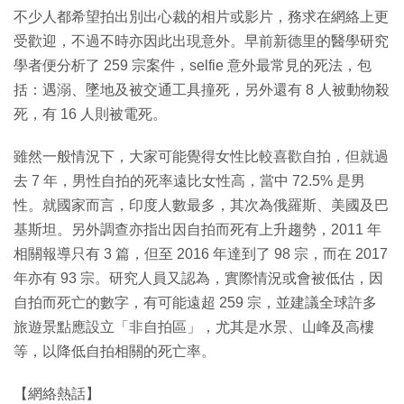
不少人都希望拍出別出心裁的相片或影片，務求在網絡上更
受歡迎，不過不時亦因此出現意外。早前新德里的醫學研究
學者便分析了 259 宗案件，selfie 意外最常見的死法，包
括：遇溺、墜地及被交通工具撞死，另外還有 8 人被動物殺
死，有 16 人則被電死。
雖然一般情況下，大家可能覺得女性比較喜歡自拍，但就過
去 7 年，男性自拍的死率遠比女性高，當中 72.5% 是男
性。就國家而言，印度人數最多，其次為俄羅斯、美國及巴
基斯坦。另外調查亦指出因自拍而死有上升趨勢，2011 年
相關報導只有 3 篇，但至 2016 年達到了 98 宗，而在 2017
年亦有 93 宗。研究人員又認為，實際情況或會被低估，因
自拍而死亡的數字，有可能遠超 259 宗，並建議全球許多
旅遊景點應設立「非自拍區」，尤其是水景、山峰及高樓
等，以降低自拍相關的死亡率。
【網絡熱話】