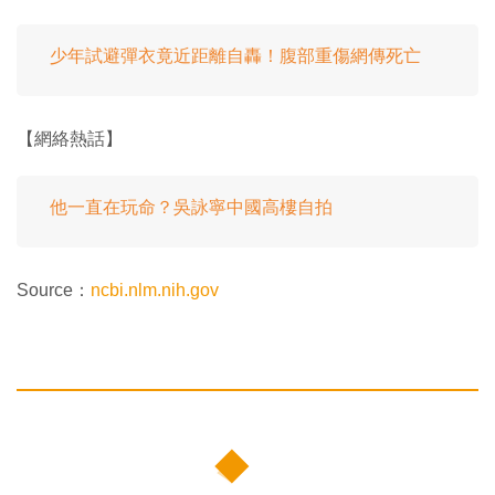
少年試避彈衣竟近距離自轟！腹部重傷網傳死亡
【網絡熱話】
他一直在玩命？吳詠寧中國高樓自拍
Source：
ncbi.nlm.nih.gov