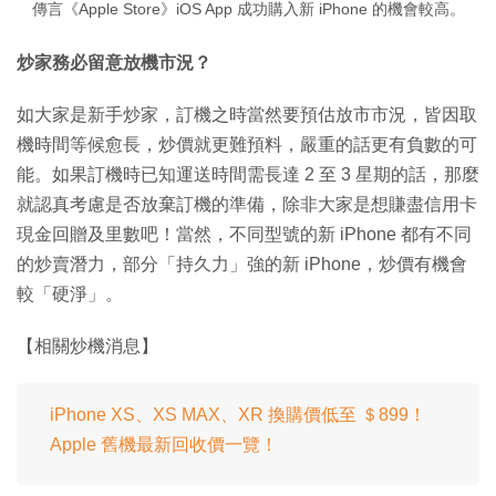
傳言《Apple Store》iOS App 成功購入新 iPhone 的機會較高。
炒家務必留意放機市況？
如大家是新手炒家，訂機之時當然要預估放市市況，皆因取
機時間等候愈長，炒價就更難預料，嚴重的話更有負數的可
能。如果訂機時已知運送時間需長達 2 至 3 星期的話，那麼
就認真考慮是否放棄訂機的準備，除非大家是想賺盡信用卡
現金回贈及里數吧！當然，不同型號的新 iPhone 都有不同
的炒賣潛力，部分「持久力」強的新 iPhone，炒價有機會
較「硬淨」。
【相關炒機消息】
iPhone XS、XS MAX、XR 換購價低至 ＄899！
Apple 舊機最新回收價一覽！