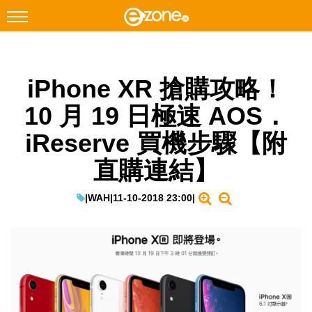
搜尋
iPhone XR 搶購攻略！
Facebook
Instagram
10 月 19 日極速 AOS．
科技焦點
iReserve 買機步驟【附
網絡生活
直購連結】
遊戲動漫
教學評測
|
WAH
|
11-10-2018 23:00
|
EduTech
IT Times
生成式AI與雲端應用
Enterprise Digital Transformation