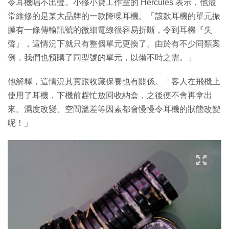
令耳機唱不出聲。小修小寶工作室的 Hercules 表示，他最
常維修的是某大品牌的一款降噪耳機。「該款耳機的單元振
膜有一條傳輸訊號的微細電線很容易折斷，令到耳機『失
聲』，這情況下就只有整個單元更換了。由於有不少同類案
例，我們也預購了同型號的單元，以備不時之需。」
他解釋，這情況其實跟收藏保養也有關係。「客人在飛機上
使用了耳機，下機前趕忙放回收納盒，之後便不會再拿出
來。濕度改變、空間溫差等因素都會慢慢令耳機的狀態改變
呢！」