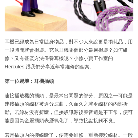
特集
耳機已經成為日常隨身物品，對不少人來說更是損耗品，用
一段時間就會損壞。究竟耳機哪個部分最易損壞？如何維
修？又有甚麼方法保養耳機呢？小修小寶工作室的
Hercules 跟我們分享近年常維修的個案。
第一位易壞︰耳機插頭
連接播放機的插頭，是最常出問題的部分。原因之一可能是
連接插頭的線材被過分屈曲，久而久之就令線材的內部折
斷。若線材沒有折斷，但接駁訊源後聲音還是不正常，便可
能是因為金屬插頭表層氧化了，導致接點接觸不良。
若是插頭內的接線斷了，便需要維修，重新接駁線材。一般