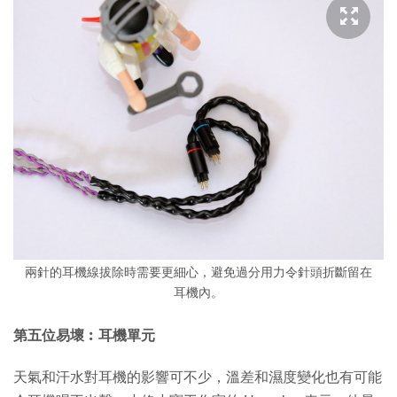
兩針的耳機線拔除時需要更細心，避免過分用力令針頭折斷留在
耳機內。
第五位易壞︰耳機單元
天氣和汗水對耳機的影響可不少，溫差和濕度變化也有可能