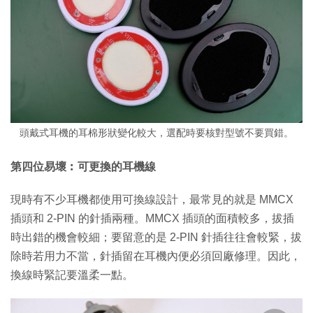
頭戴式耳機的耳棉形狀變化較大，選配時要核對型號不要買錯。
第四位易壞︰可更換的耳機線
現時有不少耳機都使用可換線設計，最常見的就是 MMCX
插頭和 2-PIN 的針插兩種。MMCX 插頭的面積較多，拔插
時出錯的機會較細；要留意的是 2-PIN 針插往往會較緊，拔
除時若用力不當，針插留在耳機內便必須回廠修理。因此，
換線時緊記要溫柔一點。