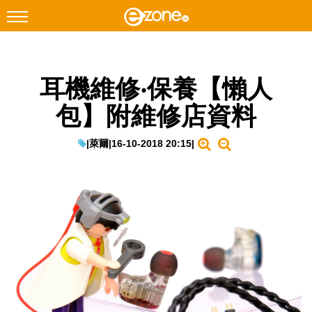
搜尋
耳機維修‧保養【懶人
Facebook
Instagram
包】附維修店資料
科技焦點
網絡生活
|
萊爾
|
16-10-2018 20:15
|
遊戲動漫
教學評測
EduTech
IT Times
生成式AI與雲端應用
Enterprise Digital Transformation