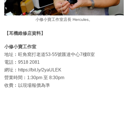
小修小寶工作室店長 Hercules。
【耳機維修店資料】
小修小寶工作室
地址︰旺角窩打老道53-55號匯達中心7樓B室
電話︰9518 2081
網址︰https://bit.ly/2yaULEK
營業時間︰1:30pm 至 8:30pm
收費︰以現場報價為準