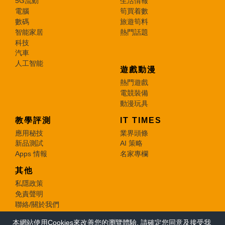
5G流動
生活情報
電腦
筍買着數
數碼
旅遊筍料
智能家居
熱門話題
科技
汽車
人工智能
遊戲動漫
熱門遊戲
電競裝備
動漫玩具
教學評測
IT TIMES
應用秘技
業界頭條
新品測試
AI 策略
Apps 情報
名家專欄
其他
私隱政策
免責聲明
聯絡/關於我們
本網站使用Cookies來改善您的瀏覽體驗, 請確定您同意及接受我
© 2026 e-zone. All Rights Reserved.