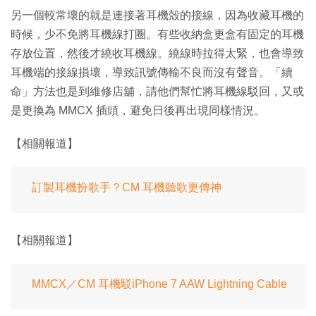
另一個較常壞的就是連接著耳機殼的接線，因為收藏耳機的
時候，少不免將耳機線打圈。有些收納盒更盒有固定的耳機
存放位置，然後才繞收耳機線。繞線時拉得太緊，也會導致
耳機端的接線損壞，導致訊號傳輸不良而沒有聲音。「續
命」方法也是到維修店舖，請他們幫忙將耳機線駁回，又或
是更換為 MMCX 插頭，避免日後再出現同樣情況。
【相關報道】
訂製耳機扮歌手？CM 耳機聽歌更傳神
【相關報道】
MMCX／CM 耳機駁iPhone 7 AAW Lightning Cable