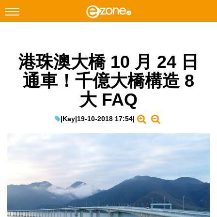
搜尋
港珠澳大橋 10 月 24 日
Facebook
Instagram
通車！千億大橋構造 8
科技焦點
大 FAQ
網絡生活
遊戲動漫
|
Kay
|
19-10-2018 17:54
|
教學評測
EduTech
IT Times
生成式AI與雲端應用
Enterprise Digital Transformation