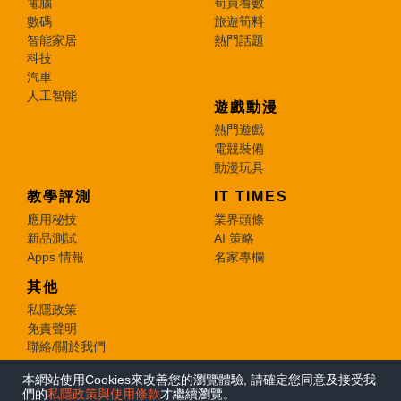
電腦
筍買着數
數碼
旅遊筍料
智能家居
熱門話題
科技
汽車
人工智能
遊戲動漫
熱門遊戲
電競裝備
動漫玩具
教學評測
IT TIMES
應用秘技
業界頭條
新品測試
AI 策略
Apps 情報
名家專欄
其他
私隱政策
免責聲明
聯絡/關於我們
本網站使用Cookies來改善您的瀏覽體驗, 請確定您同意及接受我
© 2026 e-zone. All Rights Reserved.
們的
私隱政策與使用條款
才繼續瀏覽。