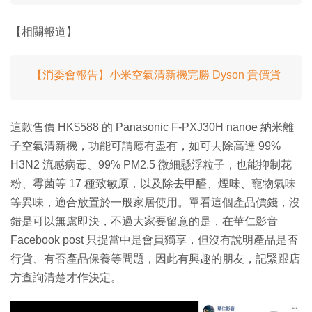
【相關報道】
【消委會報告】小米空氣清新機完勝 Dyson 貴價貨
這款售價 HK$588 的 Panasonic F-PXJ30H nanoe 納米離
子空氣清新機，功能可謂應有盡有，如可去除高達 99%
H3N2 流感病毒、99% PM2.5 微細懸浮粒子，也能抑制花
粉、霉菌等 17 種致敏原，以及除去甲醛、煙味、寵物氣味
等異味，適合放置於一般家居使用。單看這個產品價錢，沒
錯是可以無慮即決，不過大家要留意的是，在華仁影音
Facebook post 只提當中是會員獨享，但沒有說明產品是否
行貨、有否產品保養等問題，因此有興趣的朋友，記緊跟店
方查詢清楚才作決定。