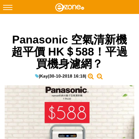
搜尋
Panasonic 空氣清新機
Facebook
Instagram
超平價 HK＄588！平過
科技焦點
買機身濾網？
網絡生活
遊戲動漫
|
Kay
|
30-10-2018 16:18
|
教學評測
EduTech
IT Times
生成式AI與雲端應用
Enterprise Digital Transformation