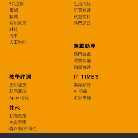
5G流動
生活情報
電腦
筍買着數
數碼
旅遊筍料
智能家居
熱門話題
科技
汽車
人工智能
遊戲動漫
熱門遊戲
電競裝備
動漫玩具
教學評測
IT TIMES
應用秘技
業界頭條
新品測試
AI 策略
Apps 情報
名家專欄
其他
私隱政策
免責聲明
聯絡/關於我們