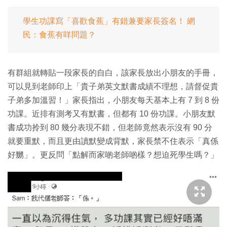
學生功課寫「喜歡食蕉」有錯兼要家長簽名！ 網
民：食蕉有咩問題？
有群組就轉貼一段家長的自白，該家長放出小朋友的手冊，
可以見到老師印上「貴子弟英文默書成績不理想，請督促貴
子弟多加溫習！」家長指出，小朋友每天基本上有 7 到 8 份
功課。近排有測考又有默書，但都有 10 份功課。小朋友默
書成功拎到 80 幾分表現不錯，但老師竟然表示沒有 90 分
就要重默，而且更由讀默變成背默，家長禁不住表示「真係
好嬲」。更反問「點解而家啲老師啲樣？想迫死學生嗎？」