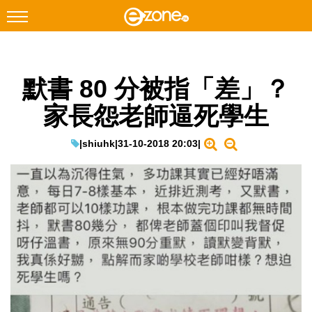
搜尋
默書 80 分被指「差」？
Facebook
Instagram
家長怨老師逼死學生
科技焦點
網絡生活
|
shiuhk
|
31-10-2018 20:03
|
遊戲動漫
教學評測
EduTech
IT Times
生成式AI與雲端應用
Enterprise Digital Transformation