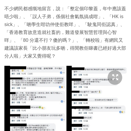
不少網民都感慨地留言，說：「整定個印黎蓋，年中應該蓋
唔少啦」、「誤人子弟，係個社會氣氛搞成咁」、「HK is
sick」、「啲學生咁叻仲使佢教咩」、「駛鬼同佢認真」、
「香港教育故意造就社畜的，難道發展智慧哲理與心智
咩」、「80 分還不行？傻的嗎？」、「轉校啦」有網民又
建議該家長「比小朋友玩多啲，得閒教佢睇書已經好過大部
分人啦」大家又覺得呢？