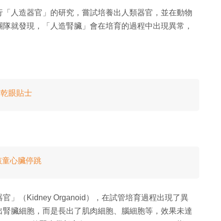
行「人造器官」的研究，嘗試培養出人類器官，並在動物
團隊就發現，「人造腎臟」會在培育的過程中出現異常，
防乾眼貼士
孩童心臟停跳
Kidney Organoid），在試管培育過程出現了異
出腎臟細胞，而是長出了肌肉細胞、腦細胞等，效果未達