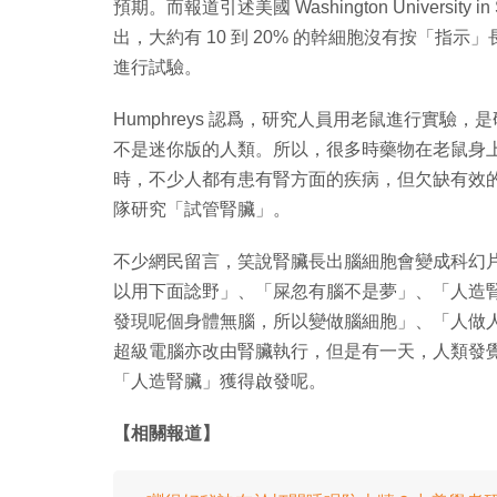
預期。而報道引述美國 Washington University in S
出，大約有 10 到 20% 的幹細胞沒有按「
進行試驗。
Humphreys 認爲，研究人員用老鼠進行實
不是迷你版的人類。所以，很多時藥物在老鼠身
時，不少人都有患有腎方面的疾病，但欠缺有效
隊研究「試管腎臟」。
不少網民留言，笑說腎臟長出腦細胞會變成科幻
以用下面諗野」、「屎忽有腦不是夢」、「人造
發現呢個身體無腦，所以變做腦細胞」、「人做人」
超級電腦亦改由腎臟執行，但是有一天，人類發覺
「人造腎臟」獲得啟發呢。
【相關報道】