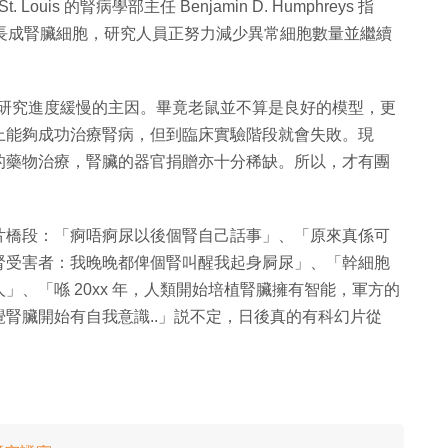
t. Louis 的腎病學部主任 Benjamin D. Humphreys 指
指示」長成腎臟細胞，研究人員正努力減少異常細胞數量並繼續
驗，是研究進度緩慢的主因。畢竟老鼠並不算是良好的模型，更
上能夠成功治療腎病，但到臨床實驗階段就會失敗。現
的藥物治療，腎臟的器官捐贈亦十分稀缺。所以，才有團
片橋段：「痾唔痾尿以後個腎自己話事」、「原來真係可
腎受害者：我晚晚都俾個腎叫醒我起身屙尿」、「幹細胞
、「喺 20xx 年，人類開始培植腎臟擁有智能，軍方的
腎臟開始有自我意識..」説不定，日後真的有科幻片從