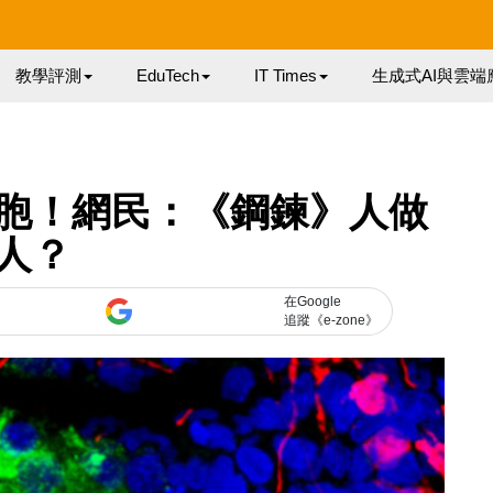
教學評測
EduTech
IT Times
生成式AI與雲端
胞！網民：《鋼鍊》人做
人？
在Google
追蹤《e-zone》