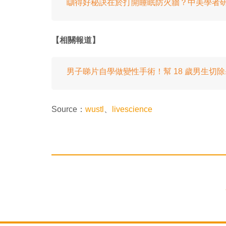
瞓得好秘訣在於打開睡眠防火牆？中美學者
【相關報道】
男子睇片自學做變性手術！幫 18 歲男生切
Source：
wustl
、
livescience