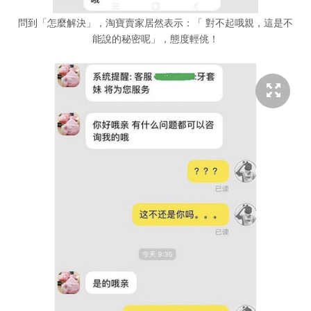
問到「怎麼解決」，淘寶賣家居然表示：「 對不起哦親，這是不
能說的秘密呢」，態度輕佻！