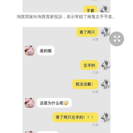
淘寶買家向淘寶賣家投訴，表示寄錯了兩隻左手手套。