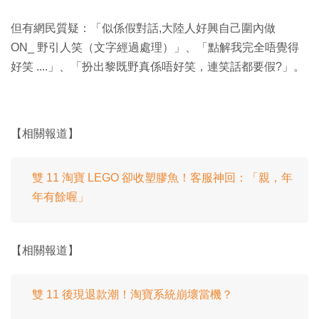
但有網民質疑：「似係假對話,大陸人好興自己圍內做
ON_ 野引人笑（文字經過處理）」、「點解我完全唔覺得
好笑 ....」、「扮出黎既野真係唔好笑，連笑話都要假?」。
【相關報道】
雙 11 淘寶 LEGO 卻收塑膠魚！客服神回：「親，年
年有餘喔」
【相關報道】
雙 11 後現退款潮！淘寶系統崩壞當機？