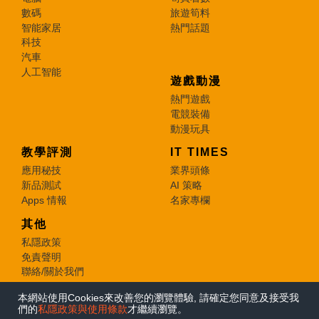
數碼
旅遊筍料
智能家居
熱門話題
科技
汽車
人工智能
遊戲動漫
熱門遊戲
電競裝備
動漫玩具
教學評測
IT TIMES
應用秘技
業界頭條
新品測試
AI 策略
Apps 情報
名家專欄
其他
私隱政策
免責聲明
聯絡/關於我們
本網站使用Cookies來改善您的瀏覽體驗, 請確定您同意及接受我
© 2026 e-zone. All Rights Reserved.
們的
私隱政策與使用條款
才繼續瀏覽。