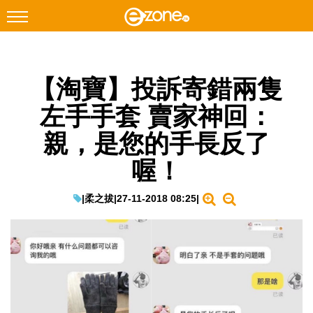
搜尋
【淘寶】投訴寄錯兩隻
Facebook
Instagram
左手手套 賣家神回：
科技焦點
親，是您的手長反了
網絡生活
喔！
遊戲動漫
教學評測
|
柔之拔
|
27-11-2018 08:25
|
EduTech
IT Times
生成式AI與雲端應用
Enterprise Digital Transformation