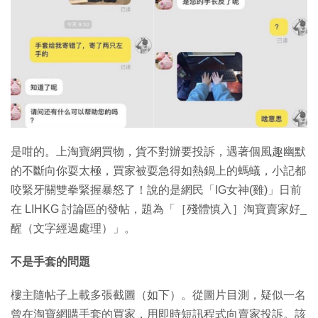
特集
是咁的。上淘寶網買物，貨不對辦要投訴，遇著個風趣幽默
的不斷向你耍太極，買家被耍急得如熱鍋上的螞蟻，小記都
咬緊牙關雙拳緊握暴怒了！說的是網民「IG女神(雞)」日前
在 LIHKG 討論區的發帖，題為「［殘體慎入］淘寶賣家好_
醒（文字經過處理）」。
不是手套的問題
樓主隨帖子上載多張截圖（如下）。從圖片目測，疑似一名
曾在淘寶網購手套的買家，用即時短訊程式向賣家投訴。該