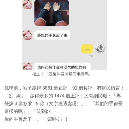
樓主：「最後仲要叫啲同事做馬」。
截稿前，帖子贏得 3861 個正評，91 個負評。有網民留言：
「痴_線」，贏得最多的 1474 個正評；另有網民嘲：「專
登換 3 套衫黎_ 9 你（文字經過處理）」、「我們的手都長
這樣的呢」、「笑到pk
你的手長反了」、「投訴啦」！