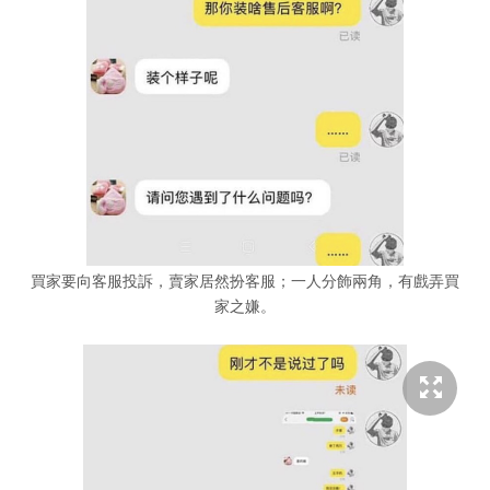
買家要向客服投訴，賣家居然扮客服；一人分飾兩角，有戲弄買
家之嫌。