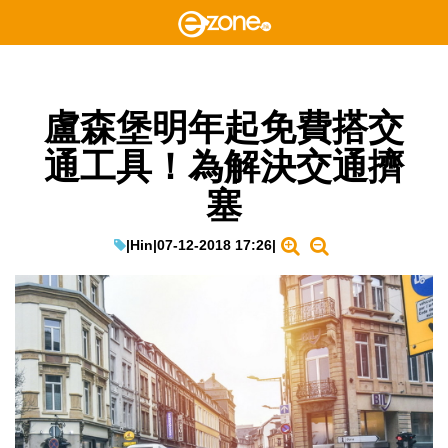
盧森堡明年起免費搭交
通工具！為解決交通擠
塞
|
Hin
|
07-12-2018 17:26
|