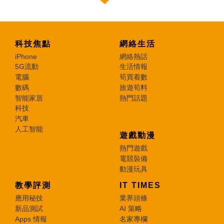
科技焦點
網絡生活
iPhone
網絡熱話
5G流動
生活情報
電腦
筍買着數
數碼
旅遊筍料
智能家居
熱門話題
科技
汽車
人工智能
遊戲動漫
熱門遊戲
電競裝備
動漫玩具
教學評測
IT TIMES
應用秘技
業界頭條
新品測試
AI 策略
Apps 情報
名家專欄