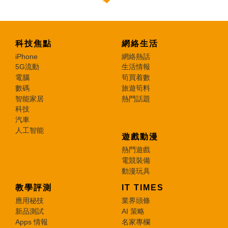
科技焦點
網絡生活
iPhone
網絡熱話
5G流動
生活情報
電腦
筍買着數
數碼
旅遊筍料
智能家居
熱門話題
科技
汽車
人工智能
遊戲動漫
熱門遊戲
電競裝備
動漫玩具
教學評測
IT TIMES
應用秘技
業界頭條
新品測試
AI 策略
Apps 情報
名家專欄