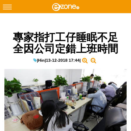
搜尋
專家指打工仔睡眠不足
Facebook
Instagram
全因公司定錯上班時間
科技焦點
網絡生活
|
Hin
|
13-12-2018 17:44
|
遊戲動漫
教學評測
EduTech
IT Times
生成式AI與雲端應用
Enterprise Digital Transformation