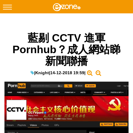
搜尋
藍剔 CCTV 進軍
Facebook
Instagram
Pornhub？成人網站睇
科技焦點
新聞聯播
網絡生活
遊戲動漫
|
Knight
|
14-12-2018 19:59
|
教學評測
EduTech
IT Times
生成式AI與雲端應用
Enterprise Digital Transformation