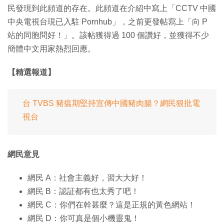
民發現到此頻道的存在。此頻道在介紹中寫上「CCTV 中國
中央電視台現已入駐 Pornhub」，之前更發帖寫上「向 P
站的同胞問好！」。該帖獲得過 100 個讚好，並獲得不少
簡體中文用家熱烈回應。
【精選報道】
台 TVBS 豬瘟期堅持宣傳中國豬肉腸？網民狠批電
視台
網民意見
網民 A：社會主義好，習大大好！
網民 B：認証都有也太秀了吧！
網民 C：你們在幹甚麼？這是正規的黃色網站！
網民 D：你可真是個小機靈鬼！