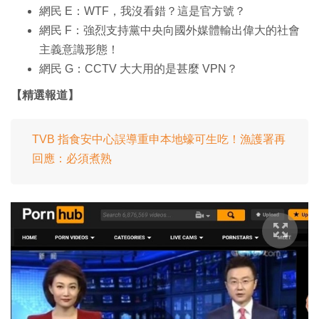
網民 E：WTF，我沒看錯？這是官方號？
網民 F：強烈支持黨中央向國外媒體輸出偉大的社會
主義意識形態！
網民 G：CCTV 大大用的是甚麼 VPN？
【精選報道】
TVB 指食安中心誤導重申本地蠔可生吃！漁護署再
回應：必須煮熟