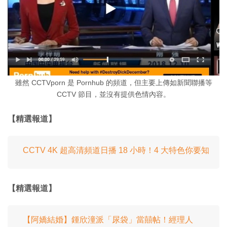
雖然 CCTVporn 是 Pornhub 的頻道，但主要上傳如新聞聯播等
CCTV 節目，並沒有提供色情內容。
【精選報道】
CCTV 4K 超高清頻道日播 18 小時！4 大特色你要知
【精選報道】
【阿嬌結婚】鍾欣潼派「尿袋」當囍帖！經理人