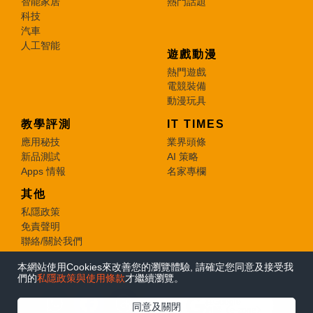
智能家居
熱門話題
科技
汽車
人工智能
遊戲動漫
熱門遊戲
電競裝備
動漫玩具
教學評測
IT TIMES
應用秘技
業界頭條
新品測試
AI 策略
Apps 情報
名家專欄
其他
私隱政策
免責聲明
聯絡/關於我們
本網站使用Cookies來改善您的瀏覽體驗, 請確定您同意及接受我
© 2026 e-zone. All Rights Reserved.
們的
私隱政策與使用條款
才繼續瀏覽。
在Google
同意及關閉
追蹤《e-zone》