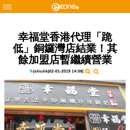
搜尋
幸福堂香港代理「跪
Facebook
Instagram
低」銅鑼灣店結業！其
科技焦點
餘加盟店暫繼續營業
網絡生活
遊戲動漫
|
shiuhk
|
02-01-2019 14:08
|
教學評測
EduTech
IT Times
生成式AI與雲端應用
Enterprise Digital Transformation