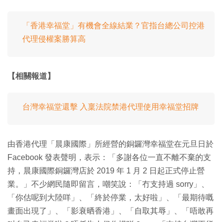
「香港幸福堂」有機會全線結業？官指台總公司控港
代理侵權案勝算高
【相關報道】
台灣幸福堂還擊 入稟法院禁港代理使用幸福堂招牌
由香港代理「晨康國際」所經營的銅鑼灣幸福堂在元旦日於
Facebook 發表聲明，表示：「多謝各位一直不離不棄的支
持，晨康國際銅鑼灣店於 2019 年 1 月 2 日起正式停止營
業。」不少網民隨即留言，嘲笑說：「冇支持過 sorry」、
「你估呢到大陸咩」、「終於停業，太好啦」、「最期待嘅
畫面出現了」、「影衰晒香港」、「自取其辱」、「唔敢再