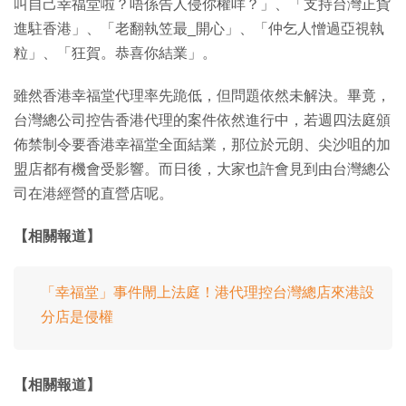
叫自己幸福堂啦？唔係告人侵你權咩？」、「支持台灣正貨
進駐香港」、「老翻執笠最_開心」、「仲乞人憎過亞視執
粒」、「狂賀。恭喜你結業」。
雖然香港幸福堂代理率先跪低，但問題依然未解決。畢竟，
台灣總公司控告香港代理的案件依然進行中，若週四法庭頒
佈禁制令要香港幸福堂全面結業，那位於元朗、尖沙咀的加
盟店都有機會受影響。而日後，大家也許會見到由台灣總公
司在港經營的直營店呢。
【相關報道】
「幸福堂」事件閙上法庭！港代理控台灣總店來港設
分店是侵權
【相關報道】