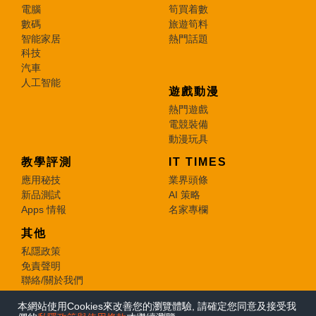
電腦
筍買着數
數碼
旅遊筍料
智能家居
熱門話題
科技
汽車
人工智能
遊戲動漫
熱門遊戲
電競裝備
動漫玩具
教學評測
IT TIMES
應用秘技
業界頭條
新品測試
AI 策略
Apps 情報
名家專欄
其他
私隱政策
免責聲明
聯絡/關於我們
本網站使用Cookies來改善您的瀏覽體驗, 請確定您同意及接受我
© 2026 e-zone. All Rights Reserved.