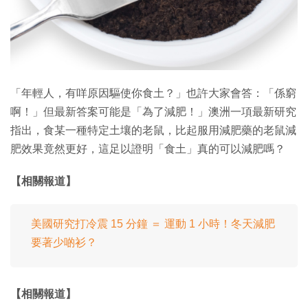
特集
「年輕人，有咩原因驅使你食土？」也許大家會答：「係窮
啊！」但最新答案可能是「為了減肥！」澳洲一項最新研究
指出，食某一種特定土壤的老鼠，比起服用減肥藥的老鼠減
肥效果竟然更好，這足以證明「食土」真的可以減肥嗎？
【相關報道】
美國研究打冷震 15 分鐘 ＝ 運動 1 小時！冬天減肥
要著少啲衫？
【相關報道】