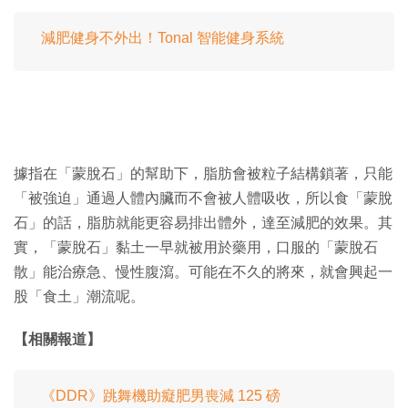
減肥健身不外出！Tonal 智能健身系統
據指在「蒙脫石」的幫助下，脂肪會被粒子結構鎖著，只能
「被強迫」通過人體內臟而不會被人體吸收，所以食「蒙脫
石」的話，脂肪就能更容易排出體外，達至減肥的效果。其
實，「蒙脫石」黏土一早就被用於藥用，口服的「蒙脫石
散」能治療急、慢性腹瀉。可能在不久的將來，就會興起一
股「食土」潮流呢。
【相關報道】
《DDR》跳舞機助癡肥男喪減 125 磅