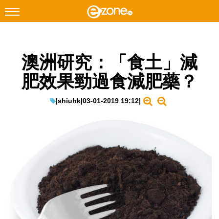
搜尋
澳洲研究：「食土」減
Facebook
Instagram
肥效果勁過食減肥藥？
科技焦點
網絡生活
|
shiuhk
|
03-01-2019 19:12
|
遊戲動漫
教學評測
EduTech
IT Times
生成式AI與雲端應用
Enterprise Digital Transformation