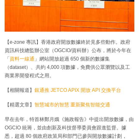
特集
【e-zone 專訊】香港政府開放數據終於見多些動作。政府
資訊科技總監辦公室（OGCIO/資科辦）公布，將於今年在
「
資料一線通
」網站開放超過 650 個新的數據集
（dataset）、共約 4,000 項數據，免費供公眾瀏覽以及工
商業界開發程式之用。
【相關報道】
銀通推 JETCO APIX 開放 API 交換平台
【精選文章】
智慧城市的智慧 重新聚焦智能交通
早在去年，特首林鄭月娥《施政報告》中提出開放數據，由
OGCIO 統籌，並由創新及科技督導委員會跟進監督。據
悉，超過 80 個政府政策局和部門已參與開放數據計劃，