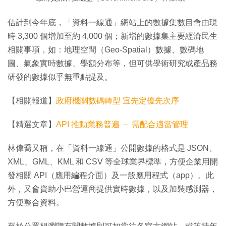
估計到今年底，「資料一線通」網站上的數據集數目會由現
時 3,300 個增加至約 4,000 個；新增的數據集主要經濟民生
相關事項，如：地理空間（Geo-Spatial）數據、數碼地
圖、氣象實時數據、學額分布等，但可供學術研究或產品務
研發的數據似乎無重點提及。
【相關報道】
政府機關數碼轉型 宜先定優先次序
【精選文章】
API 推動業務普遍 － 需配合適當管理
林偉喬又稱，在「資料一線通」公開數據的格式是 JSON、
XML、GML、KML 和 CSV 等全球業界標準，方便企業用開
發相關 API（應用編程介面）及一般應用程式（app）。此
外，又會資助小巴營運商提供實時數據，以及加裝感測器，
方便整合資料。