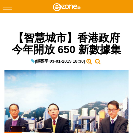
搜尋
【智慧城市】香港政府
Facebook
Instagram
今年開放 650 新數據集
科技焦點
網絡生活
|
鍾案平
|
03-01-2019 18:30
|
遊戲動漫
教學評測
EduTech
IT Times
生成式AI與雲端應用
Enterprise Digital Transformation