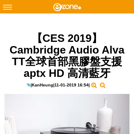
搜尋
【CES 2019】
Facebook
Instagram
Cambridge Audio Alva
科技焦點
TT全球首部黑膠盤支援
網絡生活
aptx HD 高清藍牙
遊戲動漫
教學評測
|
KanHeung
|
11-01-2019 16:54
|
EduTech
IT Times
生成式AI與雲端應用
Enterprise Digital Transformation