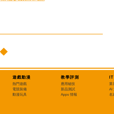
遊戲動漫
教學評測
I
熱門遊戲
應用秘技
業
電競裝備
新品測試
AI
動漫玩具
Apps 情報
名