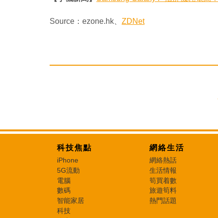
Source：ezone.hk、
ZDNet
科技焦點
網絡生活
iPhone
網絡熱話
5G流動
生活情報
電腦
筍買着數
數碼
旅遊筍料
智能家居
熱門話題
科技