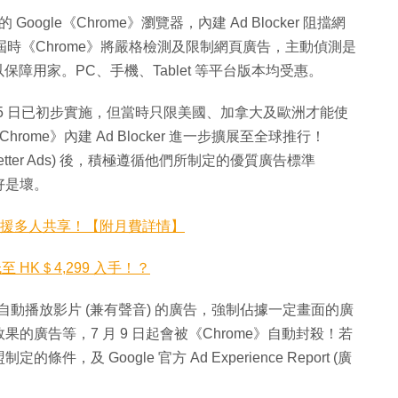
ogle《Chrome》瀏覽器，內建 Ad Blocker 阻擋網
。屆時《Chrome》將嚴格檢測及限制網頁廣告，主動偵測是
鎖以保障用家。PC、手機、Tablet 等平台版本均受惠。
年 2 月 15 日已初步實施，但當時只限美國、加拿大及歐洲才能使
hrome》內建 Ad Blocker 進一步擴展至全球推行！
or Better Ads) 後，積極遵循他們所制定的優質廣告標準
是好是壞。
港！支援多人共享！【附月費詳情】
至 HK＄4,299 入手！？
至於自動播放影片 (兼有聲音) 的廣告，強制佔據一定畫面的廣
廣告等，7 月 9 日起會被《Chrome》自動封殺！若
 Google 官方 Ad Experience Report (廣