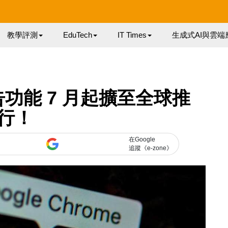
教學評測
EduTech
IT Times
生成式AI與雲端
廣告功能 7 月起擴至全球推
行！
在Google
追蹤《e-zone》