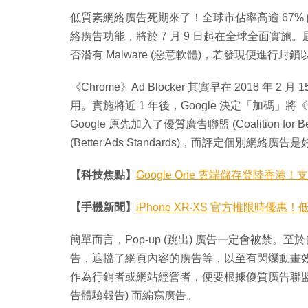
低質素網絡廣告死期來了！全球市佔率高逾 67% 的 Go
絡廣告功能，將於 7 月 9 日起在全球全面實施
否潛有 Malware (惡意軟體)，若發現便進行封
《Chrome》Ad Blocker 其實早在 2018 
用。實施將近 1 年後，Google 決定「加碼」將《C
Google 原先加入了優質廣告聯盟 (Coalition f
(Better Ads Standards)，而評定個別網絡廣告
【科技焦點】
Google One 雲端儲存登陸香
【手機新聞】
iPhone XR‧XS 官方推限時優惠！低
簡單而言，Pop-up (跳出) 廣告一定會被禁。
告，遮擋了網頁內容的廣告等，以至有閃爍動畫效果的
作為行銷者或網站經營者，便要根據優質廣告聯盟制定的條件，及
告體驗報告) 而編寫廣告。