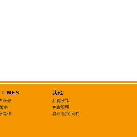
T TIMES
其他
界頭條
私隱政策
 策略
免責聲明
家專欄
聯絡/關於我們