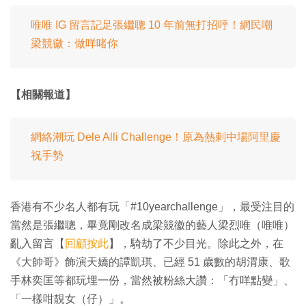
唯唯 IG 留言記足張繼聰 10 年前無打招呼！網民嘲
梁競徽：做咩啫你
【相關報道】
網絡潮玩 Dele Alli Challenge！原為熱剌中場阿里慶
祝手勢
香港有不少名人都有玩「#10yearchallenge」，最受注目的
當然是張繼聰，畢竟剛改名成梁競徽的藝人梁烈唯（唯唯）
亂入留言【
回顧按此
】，騎劫了不少目光。除此之外，在
《大帥哥》飾演天嬌的譚凱琪、已經 51 歲數的胡渭康、歌
手林奕匡等都玩埋一份，當然被粉絲大讚：「冇咩點變」、
「一樣咁靚女（仔）」。