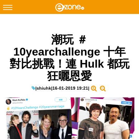
搜尋
潮玩 ＃
Facebook
Instagram
10yearchallenge 十年
科技焦點
對比挑戰！連 Hulk 都玩
網絡生活
狂曬恩愛
遊戲動漫
教學評測
|
shiuhk
|
16-01-2019 19:21
|
EduTech
IT Times
生成式AI與雲端應用
Enterprise Digital Transformation