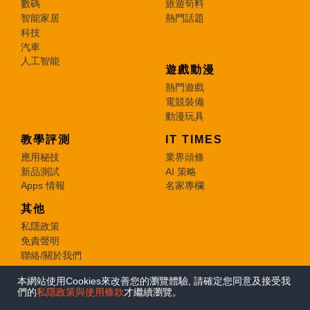
數碼
旅遊筍料
智能家居
熱門話題
科技
汽車
人工智能
遊戲動漫
熱門遊戲
電競裝備
動漫玩具
教學評測
IT TIMES
應用秘技
業界頭條
新品測試
AI 策略
Apps 情報
名家專欄
其他
私隱政策
免責聲明
聯絡/關於我們
本網站使用Cookies來改善您的瀏覽體驗, 請確定您同意及接受我
© 2026 e-zone. All Rights Reserved.
們的
私隱政策與使用條款
才繼續瀏覽。