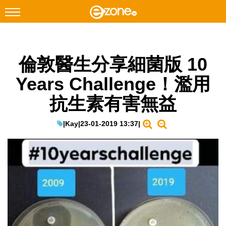
搜尋
倫敦醫生分享細菌版 10
Facebook
Instagram
Years Challenge！濫用
科技焦點
抗生素有害無益
網絡生活
遊戲動漫
|
Kay
|
23-01-2019 13:37
|
教學評測
EduTech
IT Times
生成式AI與雲端應用
Enterprise Digital Transformation