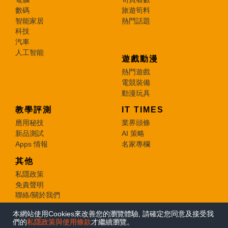
數碼
旅遊筍料
智能家居
熱門話題
科技
汽車
人工智能
遊戲動漫
熱門遊戲
電競裝備
動漫玩具
教學評測
IT TIMES
應用秘技
業界頭條
新品測試
AI 策略
Apps 情報
名家專欄
其他
私隱政策
免責聲明
聯絡/關於我們
本網站使用Cookies來改善您的瀏覽體驗, 請確定您同意及接受我
© 2026 e-zone. All Rights Reserved.
們的
私隱政策與使用條款
才繼續瀏覽。