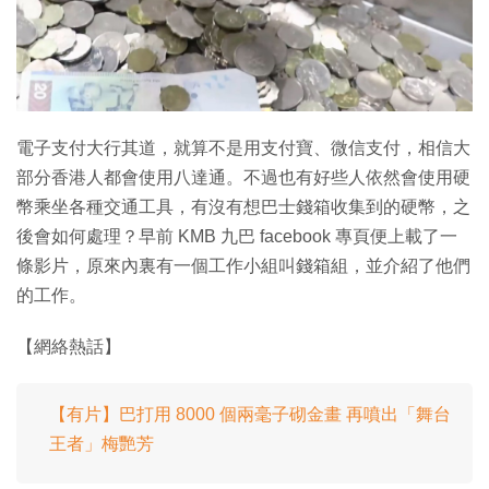
特集
電子支付大行其道，就算不是用支付寶、微信支付，相信大
部分香港人都會使用八達通。不過也有好些人依然會使用硬
幣乘坐各種交通工具，有沒有想巴士錢箱收集到的硬幣，之
後會如何處理？早前 KMB 九巴 facebook 專頁便上載了一
條影片，原來內裏有一個工作小組叫錢箱組，並介紹了他們
的工作。
【網絡熱話】
【有片】巴打用 8000 個兩毫子砌金畫 再噴出「舞台
王者」梅艷芳