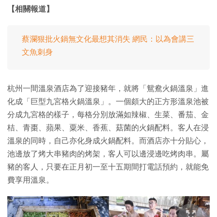
【相關報道】
蔡瀾狠批火鍋無文化最想其消失 網民：以為會講三
文魚刺身
杭州一間溫泉酒店為了迎接豬年，就將「鴛鴦火鍋溫泉」進
化成「巨型九宮格火鍋溫泉」。一個頗大的正方形溫泉池被
分成九宮格的樣子，每格分別放滿如辣椒、生菜、番茄、金
桔、青棗、蘋果、粟米、香蕉、菇菌的火鍋配料。客人在浸
溫泉的同時，自己亦化身成火鍋配料。而酒店亦十分貼心，
池邊放了烤大串豬肉的烤架，客人可以邊浸邊吃烤肉串。屬
豬的客人，只要在正月初一至十五期間打電話預約，就能免
費享用溫泉。