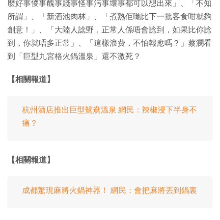
麼好事惾事醜事賤事怪事污事壞事都可以想出來」、「不知
所謂」、「新酒池肉林」、「煮熟佢哋比下一批客食咁就夠
創意！」、「大陸人諗野，正常人係唔會諗到，如果比你諗
到，你就唔多正常」、「這樣浪费，不怕報應嗎？」蔡瀾看
到「巨型九宮格火鍋溫泉」還不激死？
【相關報道】
杭州酒店推出巨型鴛鴦溫泉 網民：辣椒浸下半身不
痛？
【相關報道】
成都驚現麻將火鍋神器！ 網民：會把麻將丟到鍋裏