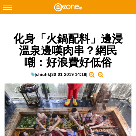
搜尋
化身「火鍋配料」邊浸
Facebook
Instagram
溫泉邊嘆肉串？網民
科技焦點
嘲：好浪費好低俗
網絡生活
遊戲動漫
|
shiuhk
|
30-01-2019 14:16
|
教學評測
EduTech
IT Times
生成式AI與雲端應用
Enterprise Digital Transformation