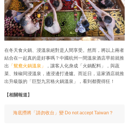
特集
在冬天食火鍋、浸溫泉絕對是人間享受。然而，將以上兩者
結合在一起真的是好事嗎？中國杭州一間溫泉酒店早前就推
出
「鴛鴦火鍋溫泉」
，讓客人化身成「火鍋配料」，與蔬
菜、辣椒同浸溫泉，邊浸邊打邊爐。而近日，這家酒店就推
出升級版的「巨型九宮格火鍋溫泉」，看到都覺得狂！
【相關報道】
海底撈將「請勿收台」變 Do not accept Taiwan？