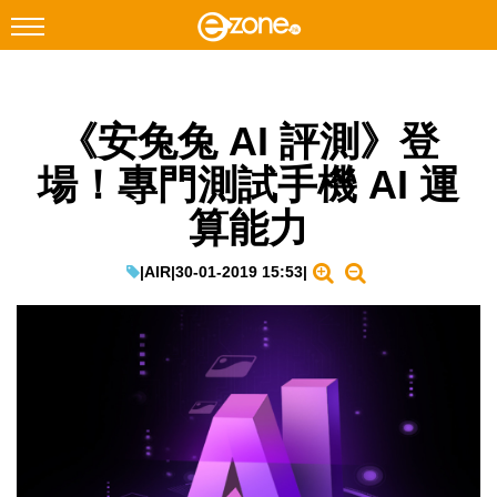
搜尋
《安兔兔 AI 評測》登
Facebook
Instagram
場！專門測試手機 AI 運
科技焦點
算能力
網絡生活
遊戲動漫
|
AIR
|
30-01-2019 15:53
|
教學評測
EduTech
IT Times
生成式AI與雲端應用
Enterprise Digital Transformation