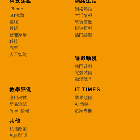
科技焦點
網絡生活
iPhone
網絡熱話
5G流動
生活情報
電腦
筍買着數
數碼
旅遊筍料
智能家居
熱門話題
科技
汽車
人工智能
遊戲動漫
熱門遊戲
電競裝備
動漫玩具
教學評測
IT TIMES
應用秘技
業界頭條
新品測試
AI 策略
Apps 情報
名家專欄
其他
私隱政策
免責聲明