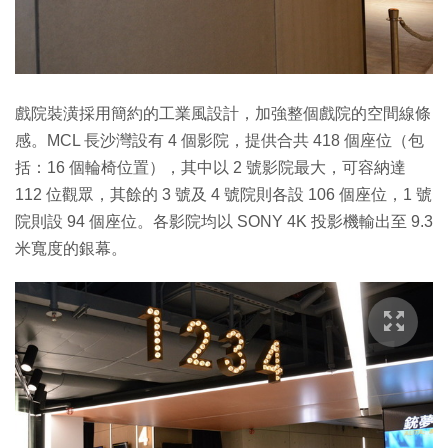
戲院裝潢採用簡約的工業風設計，加強整個戲院的空間線條
感。MCL 長沙灣設有 4 個影院，提供合共 418 個座位（包
括：16 個輪椅位置），其中以 2 號影院最大，可容納達
112 位觀眾，其餘的 3 號及 4 號院則各設 106 個座位，1 號
院則設 94 個座位。各影院均以 SONY 4K 投影機輸出至 9.3
米寬度的銀幕。