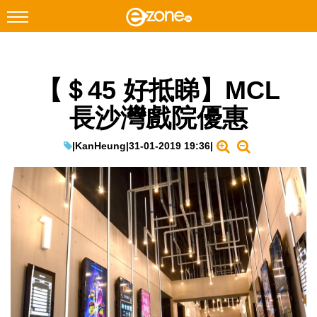
搜尋
【＄45 好抵睇】MCL
Facebook
Instagram
長沙灣戲院優惠
科技焦點
網絡生活
|
KanHeung
|
31-01-2019 19:36
|
遊戲動漫
教學評測
EduTech
IT Times
生成式AI與雲端應用
Enterprise Digital Transformation