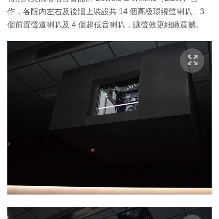
作，各院內左右及後牆上裝設共 14 個高級環繞聲喇叭、3
個前置聲道喇叭及 4 個超低音喇叭，讓聲效更細緻震撼。