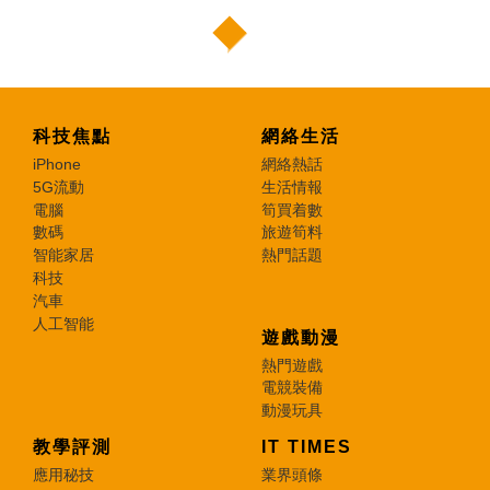
科技焦點
網絡生活
iPhone
網絡熱話
5G流動
生活情報
電腦
筍買着數
數碼
旅遊筍料
智能家居
熱門話題
科技
汽車
人工智能
遊戲動漫
熱門遊戲
電競裝備
動漫玩具
教學評測
IT TIMES
應用秘技
業界頭條