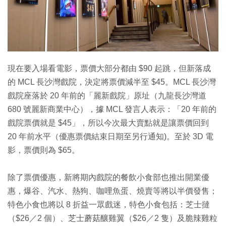
特集
現在要入場看電影，票價大部分都由 $90 起跳，但新落成
的 MCL 長沙灣戲院，決定將票價減半至 $45。MCL 長沙灣
戲院座落於 20 年前的「麗新戲院」原址（九龍長沙灣道
680 號麗新商業中心），據 MCL 發言人表示：「20 年前的
戲院票價就是 $45」，所以今次最大賣點就是讓票價回到
20 年前水平（優惠票價結束日期至另行通知)。至於 3D 電
影，票價則為 $65。
除了票價優惠，新將期內戲院的餐飲小食部也推出開業優
惠，爆谷、汽水、熱狗、咖哩魚蛋、燒賣等將以半價發售；
特色小食也將以 8 折益一眾戲迷，特色小食包括：芝士撻
（$26／2 個）、芝士蘑菇釀雞翼（$26／2 隻）及脆辣雞粒