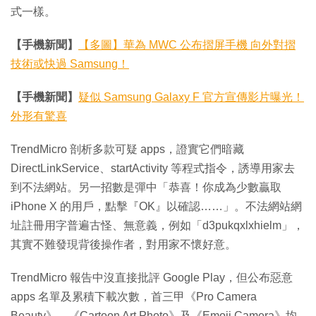
式一樣。
【手機新聞】
【多圖】華為 MWC 公布摺屏手機 向外對摺
技術或快過 Samsung！
【手機新聞】
疑似 Samsung Galaxy F 官方宣傳影片曝光！
外形有驚喜
TrendMicro 剖析多款可疑 apps，證實它們暗藏
DirectLinkService、startActivity 等程式指令，誘導用家去
到不法網站。另一招數是彈中「恭喜！你成為少數贏取
iPhone X 的用戶，點擊『OK』以確認……」。不法網站網
址註冊用字普遍古怪、無意義，例如「d3pukqxlxhielm」，
其實不難發現背後操作者，對用家不懷好意。
TrendMicro 報告中沒直接批評 Google Play，但公布惡意
apps 名單及累積下載次數，首三甲《Pro Camera
Beauty》、《Cartoon Art Photo》及《Emoji Camera》均