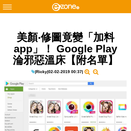
搜尋
美顏‧修圖竟變「加料
Facebook
Instagram
app」！ Google Play
科技焦點
淪邪惡溫床【附名單】
網絡生活
遊戲動漫
|
Ricky
|
02-02-2019 00:37
|
教學評測
EduTech
IT Times
生成式AI與雲端應用
Enterprise Digital Transformation