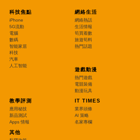
科技焦點
網絡生活
iPhone
網絡熱話
5G流動
生活情報
電腦
筍買着數
數碼
旅遊筍料
智能家居
熱門話題
科技
汽車
人工智能
遊戲動漫
熱門遊戲
電競裝備
動漫玩具
教學評測
IT TIMES
應用秘技
業界頭條
新品測試
AI 策略
Apps 情報
名家專欄
其他