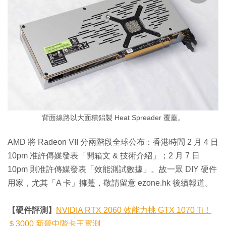
背面線路以大面積鋁製 Heat Spreader 覆蓋。
AMD 將 Radeon VII 分兩階段全球公布：香港時間 2 月 4 日
10pm 准許傳媒發表「開箱文 & 技術介紹」；2 月 7 日
10pm 則准許傳媒發表「效能測試數據」。故一眾 DIY 硬件
用家，尤其「A 卡」擁躉，敬請留意 ezone.hk 後續報道。
【硬件評測】
NVIDIA RTX 2060 效能力挑 GTX 1070 Ti！
＄3000 新晉中階卡王實測