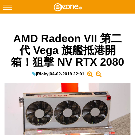
搜尋
AMD Radeon VII 第二
Facebook
Instagram
代 Vega 旗艦抵港開
科技焦點
箱！狙擊 NV RTX 2080
網絡生活
遊戲動漫
|
Ricky
|
04-02-2019 22:01
|
教學評測
EduTech
IT Times
生成式AI與雲端應用
Enterprise Digital Transformation