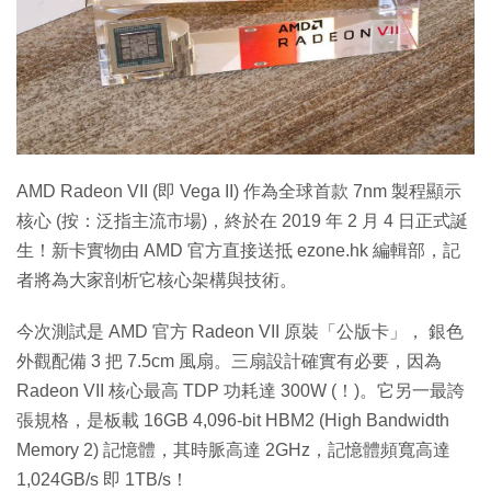
特集
AMD Radeon VII (即 Vega II) 作為全球首款 7nm 製程顯示
核心 (按：泛指主流市場)，終於在 2019 年 2 月 4 日正式誕
生！新卡實物由 AMD 官方直接送抵 ezone.hk 編輯部，記
者將為大家剖析它核心架構與技術。
今次測試是 AMD 官方 Radeon VII 原裝「公版卡」， 銀色
外觀配備 3 把 7.5cm 風扇。三扇設計確實有必要，因為
Radeon VII 核心最高 TDP 功耗達 300W (！)。它另一最誇
張規格，是板載 16GB 4,096-bit HBM2 (High Bandwidth
Memory 2) 記憶體，其時脈高達 2GHz，記憶體頻寬高達
1,024GB/s 即 1TB/s！