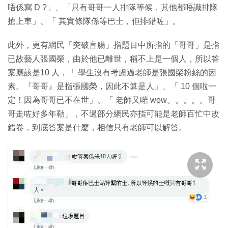
唔係寫 D ?」、「只有哥哥一人排隊等候，其他都唔識排隊
搶上車」、「 其實條隊係等巴士，佢排錯咗」。
此外，更有網民「突破盲腸」指題目中所指的「哥哥」是指
已故藝人張國榮，由於他已離世，稱不上是一個人，所以答
案應該是10 人，「 學生沒有考慮過老師是張國榮粉絲的因
素。『哥哥』是指張國榮，因此不算是人」、「 10 個啦一
定！因為哥哥已不在世」、「 老師又啱 wow。。。。。哥
哥走咗好多年勒」，不過部分網民亦指可能是老師百忙中改
錯卷，到底答案是什麼，相信只有老師可以解答。