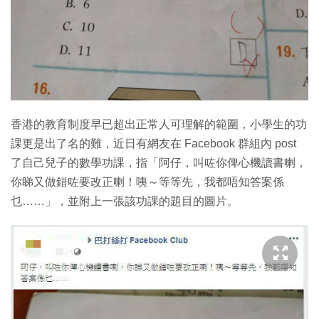
特集
香港的教育制度早已超出正常人可理解的範圍，小學生的功
課更是出了名的難，近日有網友在 Facebook 群組內 post
了自己兒子的數學功課，指「阿仔，叫咗你俾心機讀書喇，
你睇又做錯咗要改正喇！咦～等等先，我都唔知答案係
乜……」，並附上一張該功課的題目的圖片。