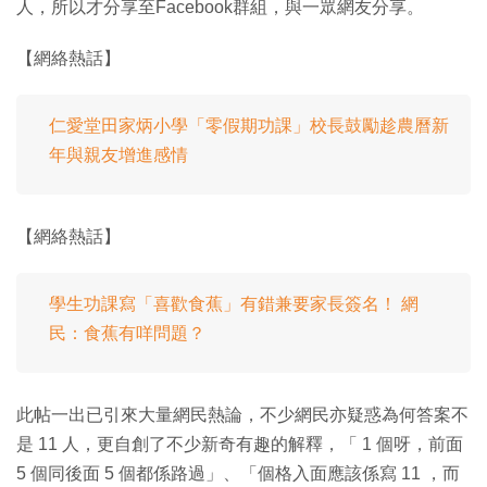
人，所以才分享至Facebook群組，與一眾網友分享。
【網絡熱話】
仁愛堂田家炳小學「零假期功課」校長鼓勵趁農曆新
年與親友增進感情
【網絡熱話】
學生功課寫「喜歡食蕉」有錯兼要家長簽名！ 網
民：食蕉有咩問題？
此帖一出已引來大量網民熱論，不少網民亦疑惑為何答案不
是 11 人，更自創了不少新奇有趣的解釋，「 1 個呀，前面
5 個同後面 5 個都係路過」、「個格入面應該係寫 11 ，而