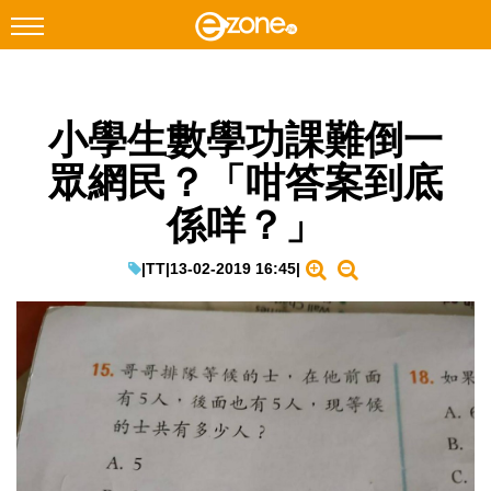
搜尋
小學生數學功課難倒一
Facebook
Instagram
眾網民？「咁答案到底
科技焦點
係咩？」
網絡生活
遊戲動漫
|
TT
|
13-02-2019 16:45
|
教學評測
EduTech
IT Times
生成式AI與雲端應用
Enterprise Digital Transformation