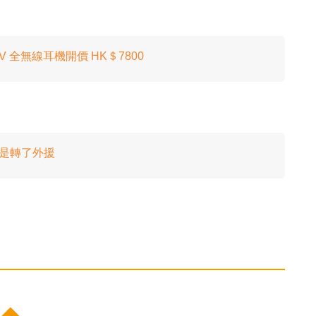
c x LV 全無線耳機開價 HK＄7800
是是轉了外援