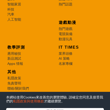
智能家居
熱門話題
科技
汽車
人工智能
遊戲動漫
熱門遊戲
電競裝備
動漫玩具
教學評測
IT TIMES
應用秘技
業界頭條
新品測試
AI 策略
Apps 情報
名家專欄
其他
私隱政策
免責聲明
聯絡/關於我們
本網站使用Cookies來改善您的瀏覽體驗, 請確定您同意及接受我
© 2026 e-zone. All Rights Reserved.
們的
私隱政策與使用條款
才繼續瀏覽。
在Google