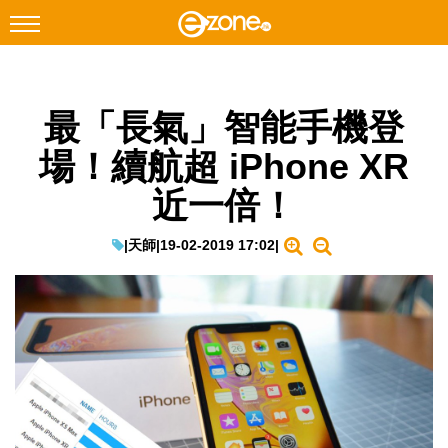
搜尋
最「長氣」智能手機登
Facebook
Instagram
場！續航超 iPhone XR
科技焦點
近一倍！
網絡生活
遊戲動漫
|
天師
|
19-02-2019 17:02
|
教學評測
EduTech
IT Times
生成式AI與雲端應用
Enterprise Digital Transformation