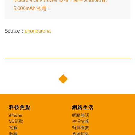
Motorola One Power 發布！純淨 Android 配
5,000mAh 核電！
Source：
phonearena
科技焦點
網絡生活
iPhone
網絡熱話
5G流動
生活情報
電腦
筍買着數
數碼
旅遊筍料