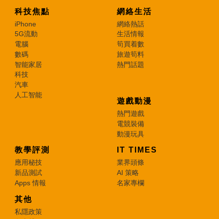
科技焦點
網絡生活
iPhone
網絡熱話
5G流動
生活情報
電腦
筍買着數
數碼
旅遊筍料
智能家居
熱門話題
科技
汽車
人工智能
遊戲動漫
熱門遊戲
電競裝備
動漫玩具
教學評測
IT TIMES
應用秘技
業界頭條
新品測試
AI 策略
Apps 情報
名家專欄
其他
私隱政策