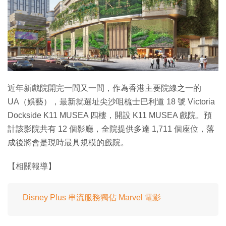
特集
近年新戲院開完一間又一間，作為香港主要院線之一的
UA（娛藝），最新就選址尖沙咀梳士巴利道 18 號 Victoria
Dockside K11 MUSEA 四樓，開設 K11 MUSEA 戲院。預
計該影院共有 12 個影廳，全院提供多達 1,711 個座位，落
成後將會是現時最具規模的戲院。
【相關報導】
Disney Plus 串流服務獨佔 Marvel 電影