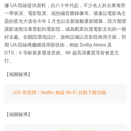
據 UA 院線提供資料，自八十年代起，不少名人於尖東海旁
一帶表演、電影取景、或拍攝音樂錄像等。適逢以電影為主
題的星光大道在今年 1 月也以全新面貌重新開幕，院方期望
讓影迷能沿著景點到電影院，成為觀眾欣賞電影文化的一個
好去處。在戲院環境設計、放映設備以至影院佈局方面，預
期 UA 院線將繼續採用新技術，例如 Dolby Atmos 及
DTS：X 等嶄新多聲道音效、4K 超高清畫質等皆會是主
打。
【相關報導】
iOS 有得用！Netflix 無線 Wi-Fi 自動下載功能
【相關報導】