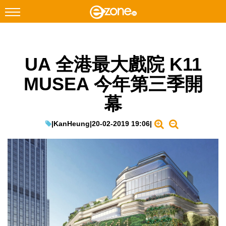
搜尋
UA 全港最大戲院 K11
Facebook
Instagram
MUSEA 今年第三季開
科技焦點
幕
網絡生活
遊戲動漫
|
KanHeung
|
20-02-2019 19:06
|
教學評測
EduTech
IT Times
生成式AI與雲端應用
Enterprise Digital Transformation