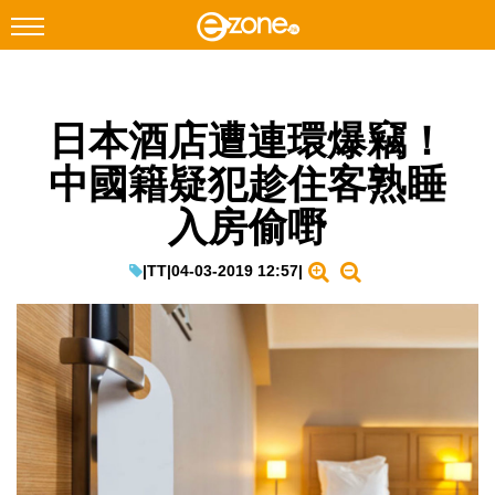
搜尋
日本酒店遭連環爆竊！
Facebook
Instagram
中國籍疑犯趁住客熟睡
科技焦點
入房偷嘢
網絡生活
遊戲動漫
|
TT
|
04-03-2019 12:57
|
教學評測
EduTech
IT Times
生成式AI與雲端應用
Enterprise Digital Transformation