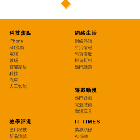
科技焦點
網絡生活
iPhone
網絡熱話
5G流動
生活情報
電腦
筍買着數
數碼
旅遊筍料
智能家居
熱門話題
科技
汽車
人工智能
遊戲動漫
熱門遊戲
電競裝備
動漫玩具
教學評測
IT TIMES
應用秘技
業界頭條
新品測試
AI 策略