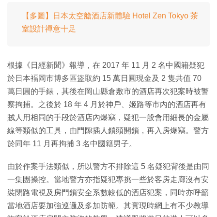
【多圖】日本太空艙酒店新體驗 Hotel Zen Tokyo 茶
室設計禪意十足
根據《日經新聞》報導，在 2017 年 11 月 2 名中國籍疑犯
於日本褔岡市博多區盜取約 15 萬日圓現金及 2 隻共值 70
萬日圓的手錶，其後在岡山縣倉敷市的酒店再次犯案時被警
察拘捕。之後於 18 年 4 月於神戶、姬路等市內的酒店再有
賊人用相同的手段於酒店內爆竊，疑犯一般會用細長的金屬
線等類似的工具，由門隙插人鎖頭開鎖，再入房爆竊。警方
於同年 11 月再拘捕 3 名中國籍男子。
由於作案手法類似，所以警方不排除這 5 名疑犯背後是由同
一集團操控。當地警方亦指疑犯專挑一些於客房走廊沒有安
裝閉路電視及房門鎖安全系數較低的酒店犯案，同時亦呼籲
當地酒店要加強巡邏及多加防範。其實現時網上有不少教導