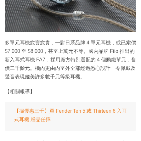
多單元耳機愈賣愈貴，一對日系品牌 4 單元耳機，或已索價
$7,000 至 $8,000，甚至上萬元不等。國內品牌 Fiio 推出的
新入耳式耳機 FA7，採用廠方特別選配的 4 個動鐵單元，售
價二千餘元。機內更由內至外全部經過悉心設計，令佩戴及
聲音表現媲美許多數千元等級耳機。
【相關報導】
【攞優惠三千】買 Fender Ten 5 或 Thirteen 6 入耳
式耳機 贈品任擇