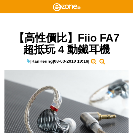
【高性價比】Fiio FA7
超抵玩 4 動鐵耳機
|
KanHeung
|
08-03-2019 19:16
|