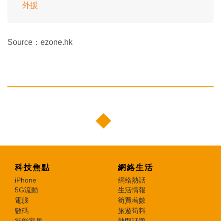
外援
Source：ezone.hk
科技焦點
網絡生活
iPhone
網絡熱話
5G流動
生活情報
電腦
筍買着數
數碼
旅遊筍料
智能家居
熱門話題