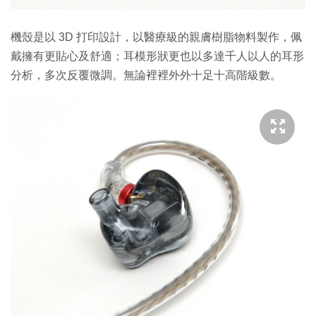
機殼是以 3D 打印設計，以醫療級的親膚樹脂物料製作，佩
戴擁有更貼心及舒適；耳模形狀更也以多達千人以人的耳形
分析，多次反覆微調。無論裡裡外外十足十高階級數。