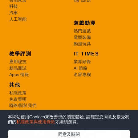
科技
汽車
人工智能
遊戲動漫
熱門遊戲
電競裝備
動漫玩具
教學評測
IT TIMES
應用秘技
業界頭條
新品測試
AI 策略
Apps 情報
名家專欄
其他
私隱政策
免責聲明
聯絡/關於我們
本網站使用Cookies來改善您的瀏覽體驗, 請確定您同意及接受我
© 2026 e-zone. All Rights Reserved.
們的
私隱政策與使用條款
才繼續瀏覽。
在Google
同意及關閉
追蹤《e-zone》