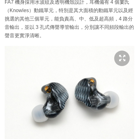
FA7 機身採用水波紋及透明機殼設計，耳機備有 4 個婁氏
（Knowles）動鐵單元，特別是其大面積的動鐵單元以及經
挑選的其他三個單元，能負責高、中、低及超高頻，4 路分
音輸出，並以 3 孔式傳聲導管輸出，分別讓不同頻段輸出的
聲音更實淨清晰。