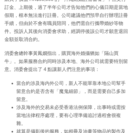
訂金、上期後，過了半年公司才告知他們的心儀日期是當地
假期，根本無法進行註冊。公司建議他們預早自行辦理註冊
手續，但由於不會有職員陪同，他們需自行攜帶婚紗等物
件。投訴人其後向消委會求助，經調停後該公司才願意退回
金額並取消合約。
消委會總幹事黃鳳嫺指出，購買海外婚攝猶如「隔山買
牛」。如果服務合約同時涉及本地、海外公司就需要特別留
意。消委會提出了 4 點讓新人們注意的事項：
當合約涉及海内外公司，新人不能單靠本地公司幫手
留意合約是否含有「魔鬼細節」，而是需要自己多加
留意。
涉及海外的交易未必受香港法例保障，出事時或需按
當地法律程序處理，要有心理準備追討過程會很複
雜。
就算是攝影後的服務，如相冊及油畫等物品的製作及