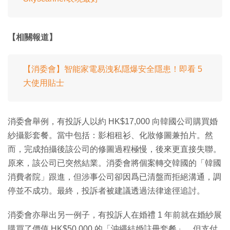
【相關報道】
【消委會】智能家電易洩私隱爆安全隱患！即看 5
大使用貼士
消委會舉例，有投訴人以約 HK$17,000 向韓國公司購買婚
紗攝影套餐。當中包括：影相租衫、化妝修圖兼拍片。然
而，完成拍攝後該公司的修圖過程極慢，後來更直接失聯。
原來，該公司已突然結業。消委會將個案轉交韓國的「韓國
消費者院」跟進，但涉事公司卻因爲已清盤而拒絕溝通，調
停並不成功。最終，投訴者被建議透過法律途徑追討。
消委會亦舉出另一例子，有投訴人在婚禮 1 年前就在婚紗展
購買了價值 HK$50,000 的「沖繩結婚註冊套餐」，但支付