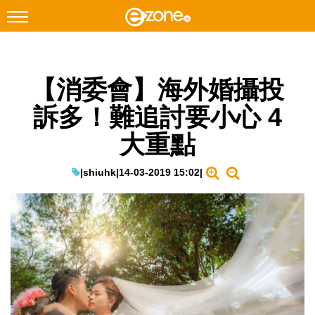
搜尋
【消委會】海外婚攝投
Facebook
Instagram
訴多！難追討要小心 4
科技焦點
大重點
網絡生活
遊戲動漫
|
shiuhk
|
14-03-2019 15:02
|
教學評測
EduTech
IT Times
生成式AI與雲端應用
Enterprise Digital Transformation