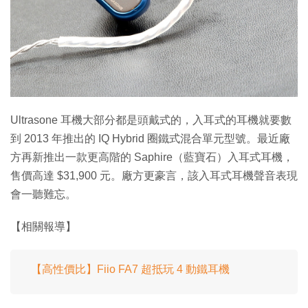
特集
Ultrasone 耳機大部分都是頭戴式的，入耳式的耳機就要數
到 2013 年推出的 IQ Hybrid 圈鐵式混合單元型號。最近廠
方再新推出一款更高階的 Saphire（藍寶石）入耳式耳機，
售價高達 $31,900 元。廠方更豪言，該入耳式耳機聲音表現
會一聽難忘。
【相關報導】
【高性價比】Fiio FA7 超抵玩 4 動鐵耳機