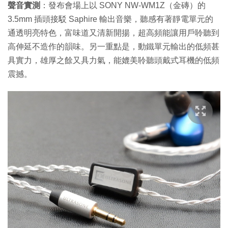
聲音實測
：發布會場上以 SONY NW-WM1Z（金磚）的
3.5mm 插頭接駁 Saphire 輸出音樂，聽感有著靜電單元的
通透明亮特色，富味道又清新開揚，超高頻能讓用戶聆聽到
高伸延不造作的韻味。另一重點是，動鐵單元輸出的低頻甚
具實力，雄厚之餘又具力氣，能媲美聆聽頭戴式耳機的低頻
震撼。