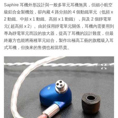
Saphire 耳機外形設計與一般多單元耳機無異，但細小航空
級鋁合金製機殼，卻內藏 4 路分頻的 4 個動鐵單元（低頻 x
2 動鐵、中頻 x 1 動鐵、高頻 x 1 動鐵），與及 2 個靜電單
元( 超高頻 x 2）。由於採用靜電單元關係，耳機內需要用到
專為靜電單元而設的放大器，提高了耳機的設計難度，但最
終廠方也能將兩種單元結合，製作出極高工藝的旗艦級入耳
式耳機，但換來的售價也相當昂貴。