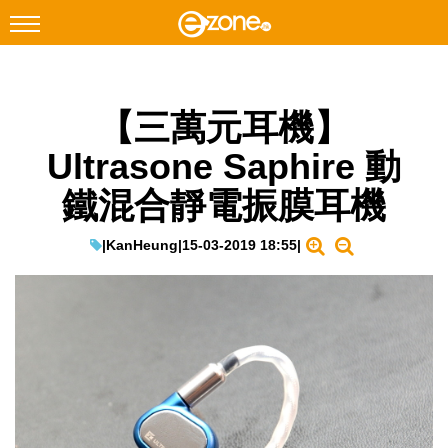
搜尋
【三萬元耳機】
Facebook
Instagram
Ultrasone Saphire 動
科技焦點
鐵混合靜電振膜耳機
網絡生活
遊戲動漫
|
KanHeung
|
15-03-2019 18:55
|
教學評測
EduTech
IT Times
生成式AI與雲端應用
Enterprise Digital Transformation