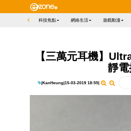
科技焦點
網絡生活
遊戲動漫
【三萬元耳機】Ultras
靜電
|
KanHeung
|
15-03-2019 18:55
|