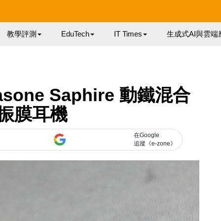
教學評測
EduTech
IT Times
生成式AI與雲端
one Saphire 動鐵混合
振膜耳機
在Google
追蹤《e-zone》