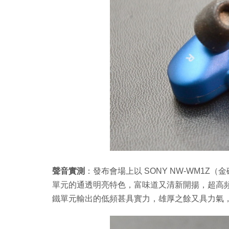
聲音實測
：發布會場上以 SONY NW-WM1Z（金磚
單元的通透明亮特色，富味道又清新開揚，超高
鐵單元輸出的低頻甚具實力，雄厚之餘又具力氣