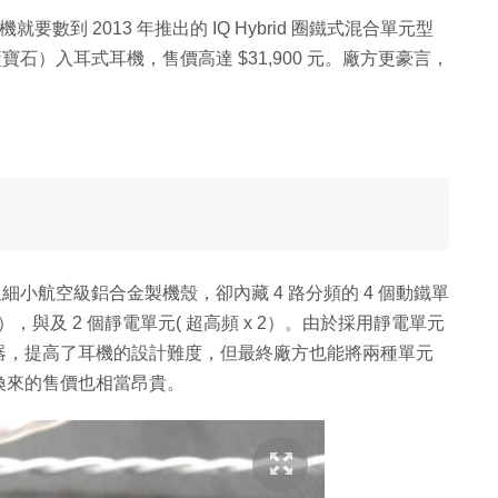
就要數到 2013 年推出的 IQ Hybrid 圈鐵式混合單元型
藍寶石）入耳式耳機，售價高達 $31,900 元。廠方更豪言，
但細小航空級鋁合金製機殼，卻內藏 4 路分頻的 4 個動鐵單
 動鐵），與及 2 個靜電單元( 超高頻 x 2）。由於採用靜電單元
器，提高了耳機的設計難度，但最終廠方也能將兩種單元
換來的售價也相當昂貴。