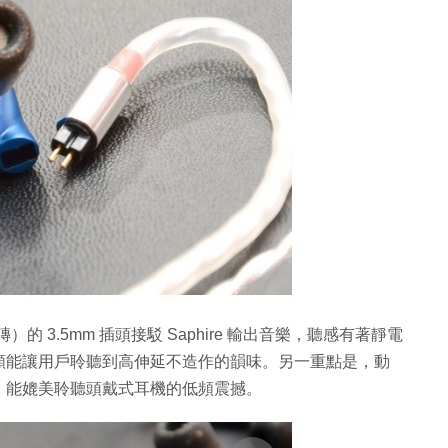
）的 3.5mm 插頭接駁 Saphire 輸出音樂，聽感有著靜電
頻能讓用戶聆聽到高伸延不造作的韻味。另一重點是，動
，能媲美聆聽頭戴式耳機的低頻震撼。