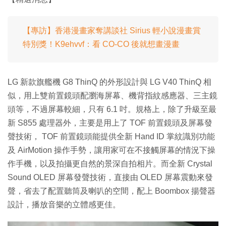
【專訪】香港漫畫家奪講談社 Sirius 輕小說漫畫賞
特別獎！K9ehvvf：看 CO-CO 後就想畫漫畫
LG 新款旗艦機 G8 ThinQ 的外形設計與 LG V40 ThinQ 相
似，用上雙前置鏡頭配瀏海屏幕、機背指紋感應器、三主鏡
頭等，不過屏幕較細，只有 6.1 吋。規格上，除了升級至最
新 S855 處理器外，主要是用上了 TOF 前置鏡頭及屏幕發
聲技術， TOF 前置鏡頭能提供全新 Hand ID 掌紋識別功能
及 AirMotion 操作手勢，讓用家可在不接觸屏幕的情況下操
作手機，以及拍攝更自然的景深自拍相片。而全新 Crystal
Sound OLED 屏幕發聲技術，直接由 OLED 屏幕震動來發
聲，省去了配置聽筒及喇叭的空間，配上 Boombox 揚聲器
設計，播放音樂的立體感更佳。