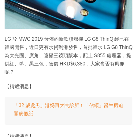
LG 於 MWC 2019 發佈的新款旗艦機 LG G8 ThinQ 經已在
韓國開售，近日更有水貨到港發售，首批韓水 LG G8 ThinQ
為大光圈、廣角、遠攝三鏡頭版本，配上 S855 處理器，提
供紅、藍、黑三色，售價 HKD$6,380，大家會否有興趣
呢？
【精選消息】
「32 歲處男」港媽再大鬧診所！「佔領」醫生房迫
開病假紙
【精選消息】