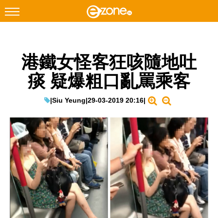
搜尋
港鐵女怪客狂咳隨地吐
Facebook
Instagram
痰 疑爆粗口亂罵乘客
科技焦點
網絡生活
|
Siu Yeung
|
29-03-2019 20:16
|
遊戲動漫
教學評測
EduTech
IT Times
生成式AI與雲端應用
Enterprise Digital Transformation