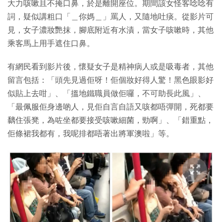
大力咳嗽且不掩口鼻，於是離開座位。期間該女怪客唸唸有
詞，疑似講粗口「＿你媽＿」罵人，又隨地吐痰。從影片可
見，女子濃妝艷抹，腳底附近有水漬，當女子咳嗽時，其他
乘客馬上用手遮住口鼻。
有網民看到影片後，懷疑女子是精神病人或是吸毒者，其他
留言包括：「頭先見過佢呀！佢個妝好得人驚！黑色眼影好
似貼上去咁」、「搵地鐵職員做佢囉，不可助長此風」、
「最佩服佢身邊啲人，見佢自言自語又咳都唔彈開，死都要
黐住張凳，為咗坐都要接受咳嗽細菌，勁啊」、「錯重點，
佢條裙我都有，我呢排都唔著出將軍澳啦」等。