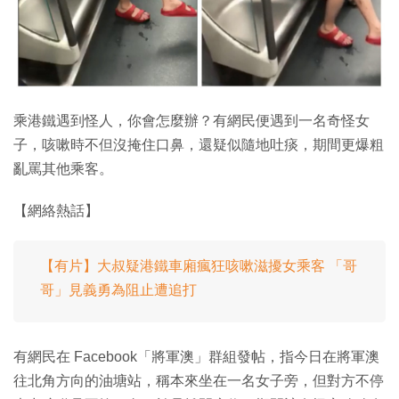
特集
乘港鐵遇到怪人，你會怎麼辦？有網民便遇到一名奇怪女
子，咳嗽時不但沒掩住口鼻，還疑似隨地吐痰，期間更爆粗
亂罵其他乘客。
【網絡熱話】
【有片】大叔疑港鐵車廂瘋狂咳嗽滋擾女乘客 「哥
哥」見義勇為阻止遭追打
有網民在 Facebook「將軍澳」群組發帖，指今日在將軍澳
往北角方向的油塘站，稱本來坐在一名女子旁，但對方不停