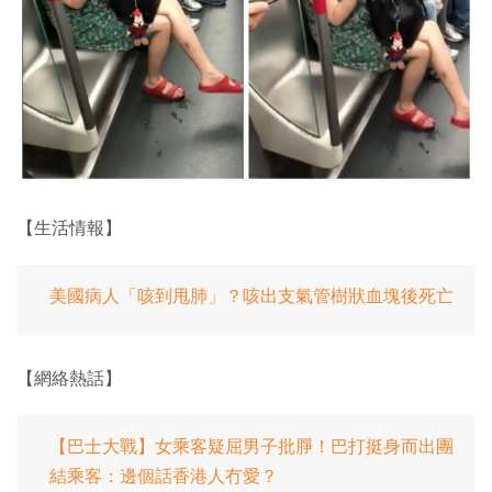
【生活情報】
美國病人「咳到甩肺」？咳出支氣管樹狀血塊後死亡
【網絡熱話】
【巴士大戰】女乘客疑屈男子批㬹！巴打挺身而出團
結乘客：邊個話香港人冇愛？