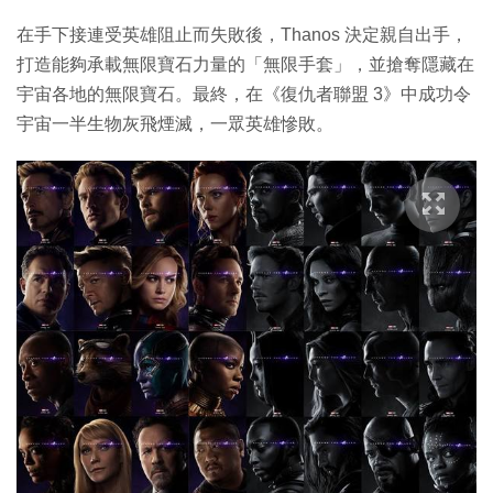
在手下接連受英雄阻止而失敗後，Thanos 決定親自出手，
打造能夠承載無限寶石力量的「無限手套」，並搶奪隱藏在
宇宙各地的無限寶石。最終，在《復仇者聯盟 3》中成功令
宇宙一半生物灰飛煙滅，一眾英雄慘敗。