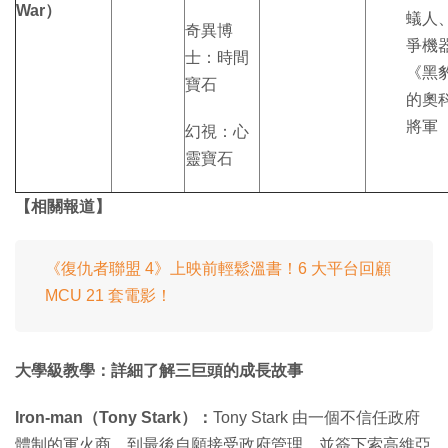
War）
蟻人
奇異博
爭機
士：時間
《黑
寶石
的奧
將軍
幻視：心
靈寶石
【相關報道】
《復仇者聯盟 4》上映前輕鬆溫書！6 大平台回顧
MCU 21 套電影！
大學級教學：詳細了解三巨頭的成長故事
Iron-man（Tony Stark）：
Tony Stark 由一個不信任政府
體制的軍火商，到最後自願接受政府管理，並簽下索高維亞