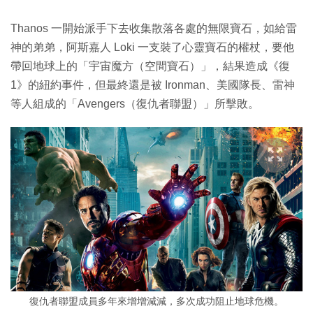
Thanos 一開始派手下去收集散落各處的無限寶石，如給雷
神的弟弟，阿斯嘉人 Loki 一支裝了心靈寶石的權杖，要他
帶回地球上的「宇宙魔方（空間寶石）」，結果造成《復
1》的紐約事件，但最終還是被 Ironman、美國隊長、雷神
等人組成的「Avengers（復仇者聯盟）」所擊敗。
復仇者聯盟成員多年來增增減減，多次成功阻止地球危機。