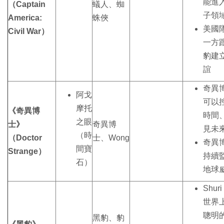
能進
（Captain
蟻人、蜘
子領
America:
蛛俠
美國
Civil War）
一方
豹建
誼
奇異
阿戈
可以
摩托
《奇異博
時間
之眼
士》
奇異博
見未
（時
（Doctor
士、Wong
奇異
間寶
Strange）
持續
石）
地球
Shuri
世界
聰明
黑豹、豹