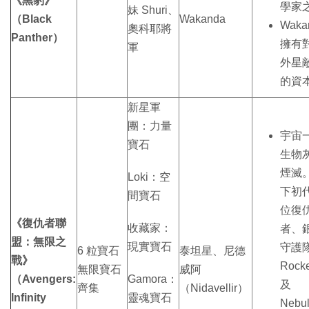
《黑豹》
學家
妹 Shuri、
（Black
Wakanda
Waka
奧科耶將
Panther）
擁有
軍
外星
的資
新星軍
團：力量
宇宙
寶石
生物
煙滅
Loki：空
下初代
間寶石
位復
《復仇者聯
收藏家：
者、
盟：無限之
現實寶石
守護
6 粒寶石
泰坦星、尼德
戰》
Rocke
無限寶石
威阿
（Avengers:
Gamora：
及
齊集
（Nidavellir）
Infinity
靈魂寶石
Nebu