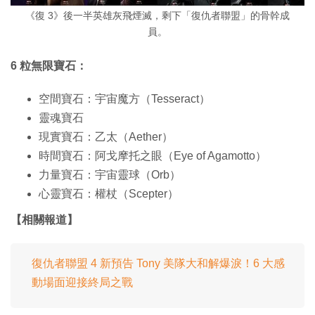
《復 3》後一半英雄灰飛煙滅，剩下「復仇者聯盟」的骨幹成
員。
6 粒無限寶石：
空間寶石：宇宙魔方（Tesseract）
靈魂寶石
現實寶石：乙太（Aether）
時間寶石：阿戈摩托之眼（Eye of Agamotto）
力量寶石：宇宙靈球（Orb）
心靈寶石：權杖（Scepter）
【相關報道】
復仇者聯盟 4 新預告 Tony 美隊大和解爆淚！6 大感
動場面迎接終局之戰