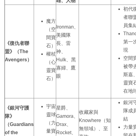
雄、人物
初代
者聯
魔方
員集
Ironman、
（空
Than
美國隊
間寶
第一
《復仇者聯
長、雷
石）
現
盟》（The
神、
權杖
空間
Avengers）
Hulk、黑
（心
被帶
寡婦、鷹
靈寶
斯嘉
眼
石）
靈寶
在地
銀河
宇宙
《銀河守護
星爵、
隊成
收藏家與
靈球
隊》
Gamora、
結
Knowhere（知
（力
（Guardians
Drax、
力量
無領域）、至
量寶
of the
Rocket、
留在