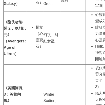
高族
石）
Galaxy）
Groot
軍團
心靈
變成
《復仇者聯
權杖
緋紅
盟 2：奧創紀
（心
力量
元》
幻視、緋
靈寶
心靈
（Avengers:
紅女巫
石）
Hul
Age of
神暫
Ultron）
開地
復仇
盟分
直至
3》
《美國隊長
蟻人
3：英雄內
Winter
大縮
戰》
Sodier、