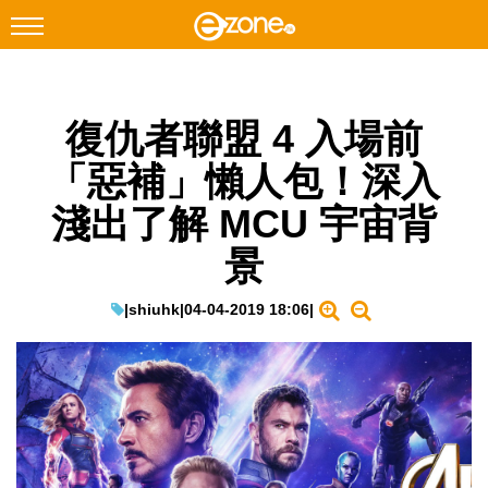
搜尋
復仇者聯盟 4 入場前
Facebook
Instagram
「惡補」懶人包！深入
科技焦點
淺出了解 MCU 宇宙背
網絡生活
景
遊戲動漫
教學評測
|
shiuhk
|
04-04-2019 18:06
|
EduTech
IT Times
生成式AI與雲端應用
Enterprise Digital Transformation