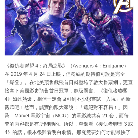
特集
《復仇者聯盟 4：終局之戰》（Avengers 4：Endgame）
在 2019 年 4 月 24 日上映，但粉絲的期待值可說是完全
「爆登」。在北美預售戲飛首日就壓垮了數大售票網，更直
接拿下美國影史預售首日冠軍，超級厲害。《復仇者聯盟
4》如此熱爆，相信一定會吸引到不少想嘗試「入坑」的新
觀眾吧！然而，誠實的跟大家說：「這絕對不容易！」因
爲，Marvel 電影宇宙（MCU）的電影總共有 21 套，而每
套的内容都是有所關聯的。所以，單獨看《復仇者聯盟 3 或
4》的話，根本很難看明白劇情。那究竟要如何才能最快了