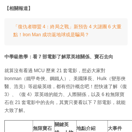
【相關報道】
「復仇者聯盟 4：終局之戰」新預告 4 大謎團 6 大重
點！Iron Man 成功返地球或是騙局？
中學級教學：看 7 部電影了解眾英雄關係、寶石去向
就算沒有看過 MCU 歷來 21 套電影，想必大家對
Ironman（鐵甲奇俠、鋼鐵人）、美國隊長、Hulk（變形俠
醫、浩克）等超級英雄，都有些許概念吧！想快速了解《復
3》、《復 4》眾英雄的能力、人際關係，以及 6 粒無限寶
石在 21 套電影中的去向，其實只要看以下 7 部電影，就能
大致了解。
關鍵英
無限寶石
地點介紹
大事件