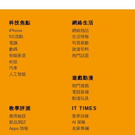
科技焦點
網絡生活
iPhone
網絡熱話
5G流動
生活情報
電腦
筍買着數
數碼
旅遊筍料
智能家居
熱門話題
科技
汽車
人工智能
遊戲動漫
熱門遊戲
電競裝備
動漫玩具
教學評測
IT TIMES
應用秘技
業界頭條
新品測試
AI 策略
Apps 情報
名家專欄