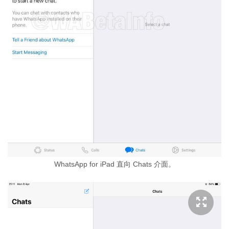
WhatsApp for iPad 直向 Chats 介面。