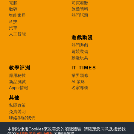
電腦
筍買着數
數碼
旅遊筍料
智能家居
熱門話題
科技
汽車
人工智能
遊戲動漫
熱門遊戲
電競裝備
動漫玩具
教學評測
IT TIMES
應用秘技
業界頭條
新品測試
AI 策略
Apps 情報
名家專欄
其他
私隱政策
免責聲明
聯絡/關於我們
本網站使用Cookies來改善您的瀏覽體驗, 請確定您同意及接受我
© 2026 e-zone. All Rights Reserved.
們的
私隱政策與使用條款
才繼續瀏覽。