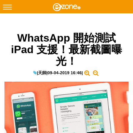
搜尋
WhatsApp 開始測試
Facebook
Instagram
iPad 支援！最新截圖曝
科技焦點
光！
網絡生活
遊戲動漫
|
天師
|
09-04-2019 16:46
|
教學評測
EduTech
IT Times
生成式AI與雲端應用
Enterprise Digital Transformation