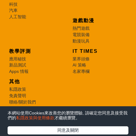
科技
汽車
人工智能
遊戲動漫
熱門遊戲
電競裝備
動漫玩具
教學評測
IT TIMES
應用秘技
業界頭條
新品測試
AI 策略
Apps 情報
名家專欄
其他
私隱政策
免責聲明
聯絡/關於我們
本網站使用Cookies來改善您的瀏覽體驗, 請確定您同意及接受我
© 2026 e-zone. All Rights Reserved.
們的
私隱政策與使用條款
才繼續瀏覽。
在Google
同意及關閉
追蹤《e-zone》