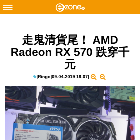
搜尋
走鬼清貨尾！ AMD
Facebook
Instagram
Radeon RX 570 跌穿千
科技焦點
元
網絡生活
遊戲動漫
|
Ringo
|
09-04-2019 18:07
|
教學評測
EduTech
IT Times
生成式AI與雲端應用
Enterprise Digital Transformation