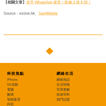
【相關文章】
提升 WhatsApp 保安！防被入侵 6 招！
Source：ezone.hk、
SamMobile
科技焦點
網絡生活
iPhone
網絡熱話
5G流動
生活情報
電腦
筍買着數
數碼
旅遊筍料
智能家居
熱門話題
科技