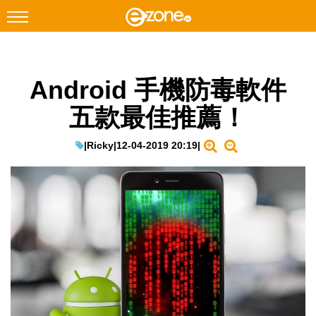
搜尋
Android 手機防毒軟件
Facebook
Instagram
五款最佳推薦！
科技焦點
網絡生活
|
Ricky
|
12-04-2019 20:19
|
遊戲動漫
教學評測
EduTech
IT Times
生成式AI與雲端應用
Enterprise Digital Transformation