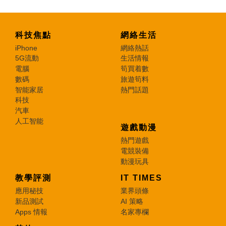
科技焦點
網絡生活
iPhone
網絡熱話
5G流動
生活情報
電腦
筍買着數
數碼
旅遊筍料
智能家居
熱門話題
科技
汽車
人工智能
遊戲動漫
熱門遊戲
電競裝備
動漫玩具
教學評測
IT TIMES
應用秘技
業界頭條
新品測試
AI 策略
Apps 情報
名家專欄