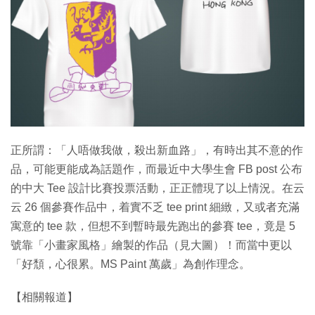
特集
正所謂：「人唔做我做，殺出新血路」，有時出其不意的作
品，可能更能成為話題作，而最近中大學生會 FB post 公布
的中大 Tee 設計比賽投票活動，正正體現了以上情況。在云
云 26 個參賽作品中，着實不乏 tee print 細緻，又或者充滿
寓意的 tee 款，但想不到暫時最先跑出的參賽 tee，竟是 5
號靠「小畫家風格」繪製的作品（見大圖）！而當中更以
「好頹，心很累。MS Paint 萬歲」為創作理念。
【相關報道】