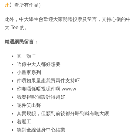
此
】看所有作品）
此外，中大學生會歡迎大家踴躍投票及留言，支持心儀的中
大 Tee 的。
精選網民留言：
真．頹 T
唔係中大人都好想要
小畫家系列
件嘢如果量產我買兩件支持吓
你哋唔係唔投呢件啊 wwww
我覺得呢個設計得超好
呢件笑出聲
其實幾靚，但頹到前後都分唔到就有啲大鑊
着返工
笑到全線健身中心結業