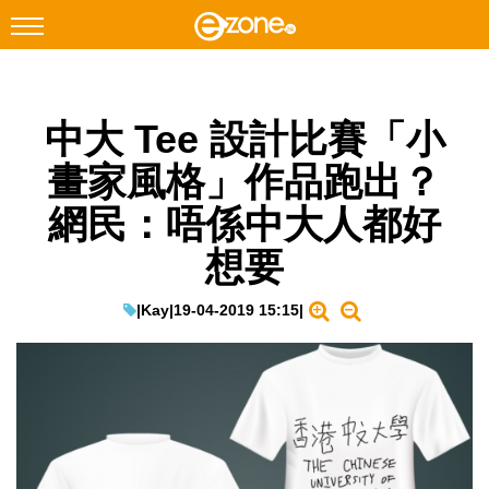
搜尋
中大 Tee 設計比賽「小
Facebook
Instagram
畫家風格」作品跑出？
科技焦點
網民：唔係中大人都好
網絡生活
想要
遊戲動漫
教學評測
|
Kay
|
19-04-2019 15:15
|
EduTech
IT Times
生成式AI與雲端應用
Enterprise Digital Transformation