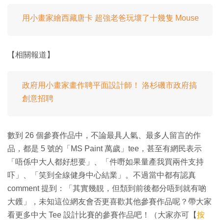
用小畫家繪西藏唐卡 超強老爸玩壞了十幾隻 Mouse
【相關報道】
政府用小畫家畫作聘平面設計師！ 洛杉磯市政府搞
創意招聘
數到 26 個參賽作品中，不論最具人氣、最多人留言的作
品，都是 5 號的「MS Paint 萬歲」tee，甚至有網民表示
「唔係中大人都好想要」、「件嘢如果量產我買兩件支持
吓」、「笑到全線健身中心結業」。不過當中都有認真
comment 提到：「其實幾靚，但頹到前後都分唔到就有啲
大鑊」，未知這位網友會否更喜歡其他參賽作品呢？帶大家
看更多中大 Tee 設計比賽的參賽作品吧！（大家亦可【
按