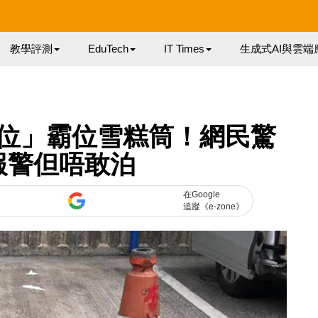
教學評測
EduTech
IT Times
生成式AI與雲端
位」霸位雪糕筒！網民驚
報警但唔敢泊
在Google
追蹤《e-zone》