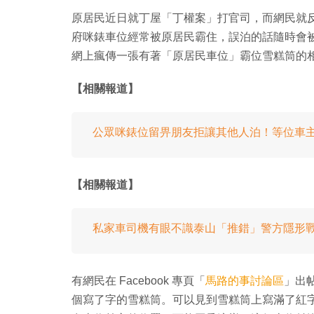
原居民近日就丁屋「丁權案」打官司，而網民就
府咪錶車位經常被原居民霸住，誤泊的話隨時會
網上瘋傳一張有著「原居民車位」霸位雪糕筒的
【相關報道】
公眾咪錶位留畀朋友拒讓其他人泊！等位車
【相關報道】
私家車司機有眼不識泰山「推錯」警方隱形
有網民在 Facebook 專頁「
馬路的事討論區
」出
個寫了字的雪糕筒。可以見到雪糕筒上寫滿了紅