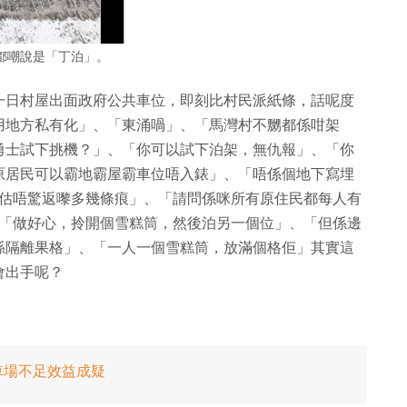
都嘲說是「丁泊」。
一日村屋出面政府公共車位，即刻比村民派紙條，話呢度
用地方私有化」、「東涌喎」、「馬灣村不嬲都係咁架
勇士試下挑機？」、「你可以試下泊架，無仇報」、「你
原居民可以霸地霸屋霸車位唔入錶」、「唔係個地下寫埋
，你估唔驚返嚟多幾條痕」、「請問係咪所有原住民都每人有
」、「做好心，拎開個雪糕筒，然後泊另一個位」、「但係邊
係隔離果格」、「一人一個雪糕筒，放滿個格佢」其實這
會出手呢？
車場不足效益成疑