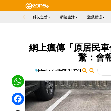
科技焦點
網絡生活
遊戲動漫
網上瘋傳「原居民車
驚：會
|
shiuhk
|
29-04-2019 13:51
|
WhatsApp