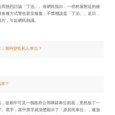
反而熱烈討論「丁泊」。有網民指出，一些村屋附近的政
被各種方式警告甚至報復，不禁嘲說是「丁泊」。近日，
相片，引起網民熱議。
主：幾時變咗私人車位？
戰車？
帖，從相中可見一個政府公用咪錶車位前面，竟然放了一
字、黑字，當中黑字就清楚顯示了「原居民車位」，被放