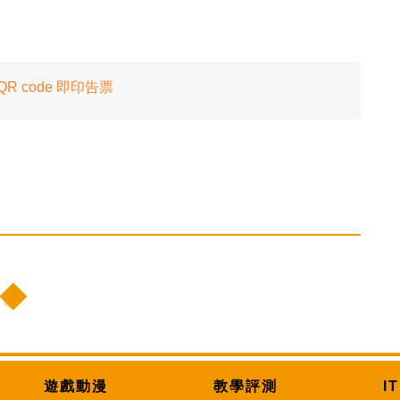
 code 即印告票
遊戲動漫
教學評測
I