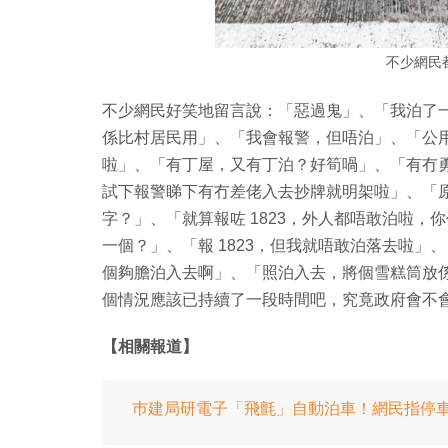
不少網民
不少網民好笑地留言說：「惡過鬼」、「我泊了
係比村居民用」、「我會報警，但唔泊」、「公
啦」、「有丁屋，又有丁泊？好筍喎」、「有冇
試下報警睇下有冇差佬入去抄牌就明架啦」、「
字？」、「就算報咗 1823，外人都唔敢泊啦
一個？」、「報 1823，但我就唔敢泊落去啦
個夠膽泊入去啊」、「照泊入去，將個雪糕筒放
個情況應該已持續了一段時間吧，究竟政府會不
【相關報道】
巿建局研電子「飛氈」自動泊車！網民指停