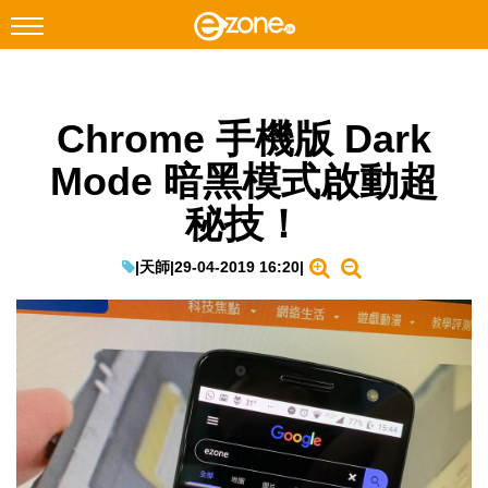
搜尋
Chrome 手機版 Dark
Facebook
Instagram
Mode 暗黑模式啟動超
科技焦點
秘技！
網絡生活
遊戲動漫
|
天師
|
29-04-2019 16:20
|
教學評測
EduTech
IT Times
生成式AI與雲端應用
Enterprise Digital Transformation