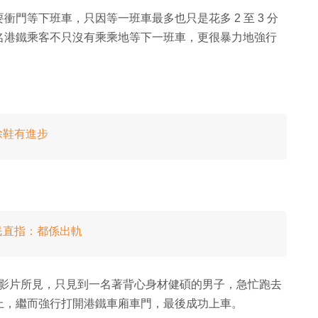
門等下班車，只因等一班車最多也只是花多 2 至 3 分
名港鐵乘客不只沒有乘乘地等下一班車，更很暴力地強行
除鞋有進步
民直指：都係出軌
影片所見，只見到一名著背心身材健碩的男子，急忙跑去
上，繼而強行打開港鐵車廂車門，最後成功上車。