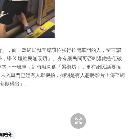
會」，而一眾網民就鬧爆該位強行拉開車門的人，留言謂
，學 X 埋蝗民啲衰嘢」。亦有網民問可否叫港鐵告佢破
車等下一班車，到時就真係「累街坊」，更有網民話要搵
片由未入車門已經有人舉機拍，擺明是有人想將影片上傳至網
咩都做得出」。