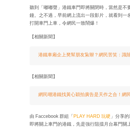
聽到「嘟嘟聲」港鐵車門即將關閉時，當然是不要衝
鐘。之不過，早前網上流出一段影片，就看到一
打開車門上車，令網民一致鬧爆！
【相關新聞】
港鐵車廂企上凳幫朋友紥辮？網民苦笑：識
【相關新聞】
網民嘲港鐵找黃心穎拍廣告是天作之合！網
由 Faccebook 群組「‎
PLAY HARD 玩硬
」分享的
即將關上車門的港鐵，先是強行阻擋月台幕門關