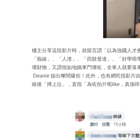
樓主分享這段影片時，就留言謂「以為強國人才
「痴線」、「人渣」、「四肢發達」、「好學唔學
壞財物，又謂假如地鐵車門壞咗，全車人就要落
Deanie 姐出嚟鬧爆佢！此外，也有網民指影
絡後「搏上位」，直指「為咗拍片呃like，真係