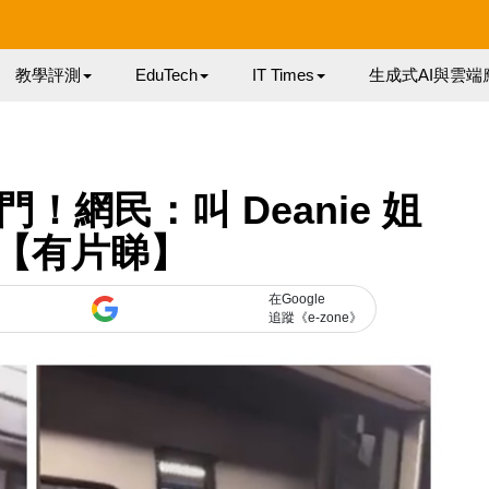
教學評測
EduTech
IT Times
生成式AI與雲端
網民：叫 Deanie 姐
【有片睇】
在Google
追蹤《e-zone》