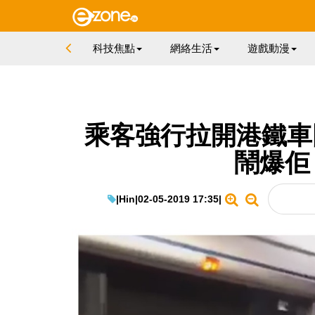
科技焦點
網絡生活
遊戲動漫
乘客強行拉開港鐵車門！
鬧爆佢
|
Hin
|
02-05-2019 17:35
|