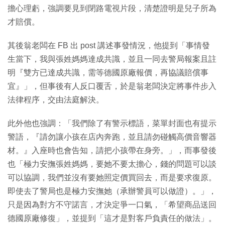
擔心理虧，強調要見到閉路電視片段，清楚證明是兒子所為
才賠償。
其後翁老闆在 FB 出 post 講述事發情況，他提到「事情發
生當下，我與張姓媽媽達成共識，並且一同去警局報案且註
明『雙方已達成共識，需等德國原廠報價，再協議賠償事
宜』」，但事後有人反口覆舌，於是翁老闆決定將事件步入
法律程序，交由法庭解決。
此外他也強調：「我們除了有警示標語，菜單封面也有提示
警語，『請勿讓小孩在店內奔跑，並且請勿碰觸高價音響器
材。』入座時也會告知，請把小孩帶在身旁。」，而事發後
也「極力安撫張姓媽媽，要她不要太擔心，錢的問題可以談
可以協調，我們並沒有要她照定價買回去，而是要求復原。
即使去了警局也是極力安撫她（承辦警員可以做證）。」，
只是因為對方不守諾言，才決定爭一口氣，「希望商品送回
德國原廠修復」，並提到「這才是對客戶負責任的做法」。