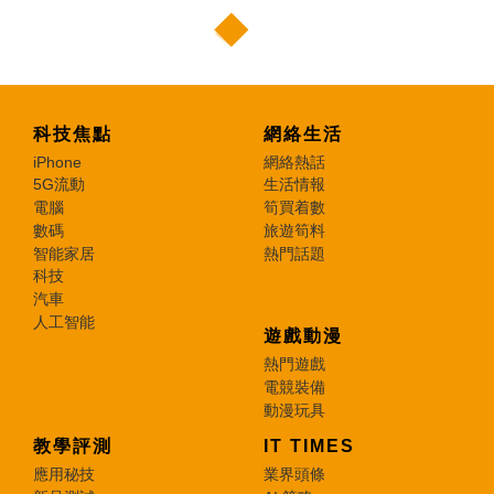
科技焦點
網絡生活
iPhone
網絡熱話
5G流動
生活情報
電腦
筍買着數
數碼
旅遊筍料
智能家居
熱門話題
科技
汽車
人工智能
遊戲動漫
熱門遊戲
電競裝備
動漫玩具
教學評測
IT TIMES
應用秘技
業界頭條