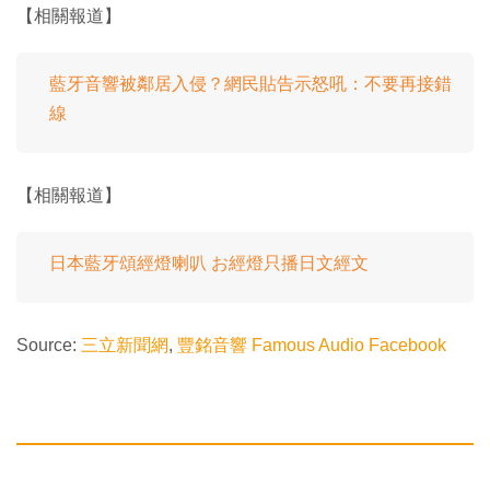
【相關報道】
藍牙音響被鄰居入侵？網民貼告示怒吼：不要再接錯
線
【相關報道】
日本藍牙頌經燈喇叭 お經燈只播日文經文
Source:
三立新聞網
,
豐銘音響 Famous Audio Facebook