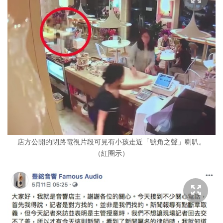
店方公開的閉路電視片段可見有小孩走近「號角之聲」喇叭。
（紅圈示）