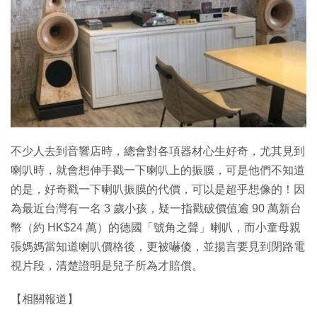
特集
不少人去到音響店時，總會對各項器材心生好奇，尤其見到
喇叭時，就會想伸手戳一下喇叭上的振膜，可是他們不知道
的是，好奇戳一下喇叭振膜的代價，可以是超乎想像的！因
為最近台灣有一名 3 歲小孩，疑一指戳破價值逾 90 萬新台
幣（約 HK$24 萬）的德國「號角之聲」喇叭，而小童母親
張媽媽當知道喇叭價格後，更被嚇傻，並揚言要見到閉路電
視片段，清楚證明是兒子所為才賠償。
【相關報道】