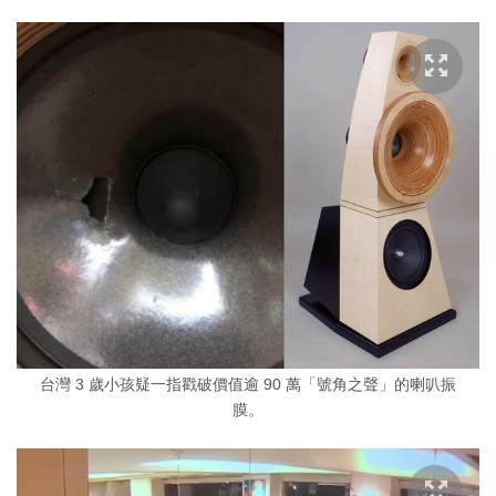
台灣 3 歲小孩疑一指戳破價值逾 90 萬「號角之聲」的喇叭振
膜。