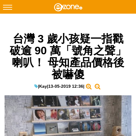
搜尋
台灣 3 歲小孩疑一指戳
Facebook
Instagram
破逾 90 萬「號角之聲」
科技焦點
喇叭！ 母知產品價格後
網絡生活
被嚇傻
遊戲動漫
教學評測
|
Kay
|
13-05-2019 12:36
|
EduTech
IT Times
生成式AI與雲端應用
Enterprise Digital Transformation