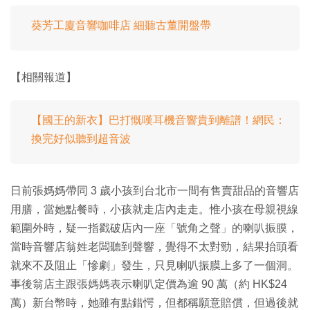
葵芳工廈音響咖啡店 細聽古董開盤帶
【相關報道】
【國王的新衣】巴打慨嘆耳機音響貴到離譜！網民：
換完好似聽到超音波
日前張媽媽帶同 3 歲小孩到台北市一間有售賣甜品的音響店
用膳，當她點餐時，小孩就走店內走走。惟小孩在母親視線
範圍外時，疑一指戳破店內一座「號角之聲」的喇叭振膜，
當時音響店翁姓老闆聽到聲響，覺得不太對勁，結果抬頭看
就來不及阻止「慘劇」發生，只見喇叭振膜上多了一個洞。
事後翁店主跟張媽媽表示喇叭定價為逾 90 萬（約 HK$24
萬）新台幣時，她雖有點錯愕，但都稱願意賠償，但過後就