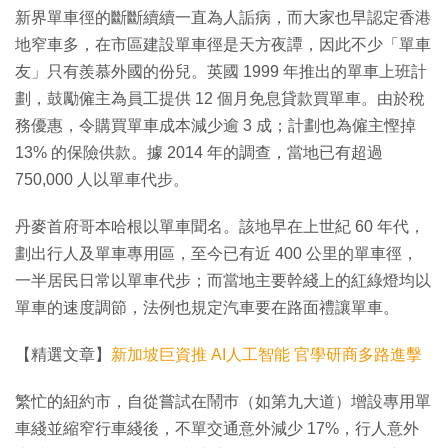
新界單車徑的斷斷續續一直為人詬病，而大家也早認定香港
地窄車多，在市區建設單車徑是天方夜譚，因此不少「單車
友」只有羨慕外國的份兒。英國 1999 年推出的單車上班計
劃，鼓勵僱主為員工提供 12 個月免息貸款買單車。由於稅
務優惠，令購買單車成本減少逾 3 成；計劃也為僱主慳掉
13% 的保險供款。據 2014 年的調查，當地已有超過
750,000 人以單車代步。
丹麥首府哥本哈根以單車聞名。該地早在上世紀 60 年代，
劃出行人及單車專用區，至今已有近 400 公里的單車徑，
一半居民日常以單車代步；而當地主要幹綫上的紅綠燈均以
單車的速度調節，法例也規定汽車要在路面禮讓單車。
【精選文章】
新加坡巨資推 AI人工智能 官學研商多路進擊
繁忙的紐約市，自從嘗試在鬧巿（如第九大道）增設專用單
車綫並縮窄行車綫後，不單交通意外減少 17%，行人意外