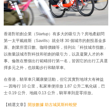
特集
香港對初創企業（Startup）有多大的吸引力？房地產顧問
第一太平戴維斯（Savills）就全球 30 個城市的創投基金多
寡、創業所需日數、咖啡價錢等，排列出「科技城市指數」
以衡量該城市對科技和初創的吸引力，以及凝聚人才的本
事。倫敦在整個出行範疇排行第一名，皆因它的出行工具選
擇多元之外，也鼓勵步行和騎單車。
在香港，騎單車只屬康樂活動，但它其實對地球大有裨益
— 因每行 10 公里，私家車便排放 1.87 公升二氧化碳，巴
士 0.19 公升、地鐵 0.13 公升，騎單車則是零排放。
【精選文章】
開放數據 助古城莫斯科蛻變