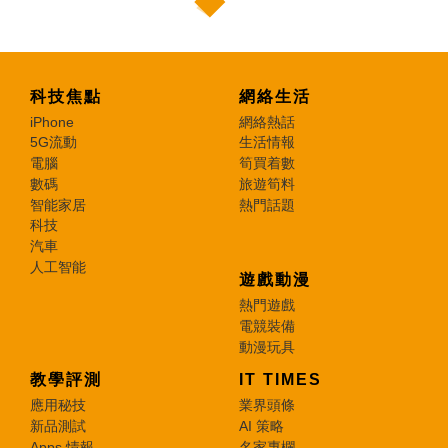
科技焦點
網絡生活
iPhone
網絡熱話
5G流動
生活情報
電腦
筍買着數
數碼
旅遊筍料
智能家居
熱門話題
科技
汽車
人工智能
遊戲動漫
熱門遊戲
電競裝備
動漫玩具
教學評測
IT TIMES
應用秘技
業界頭條
新品測試
AI 策略
Apps 情報
名家專欄