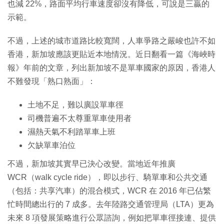
也減 22%，路面平均行車速度卻沒有降低，可說是三贏的
示範。
不過，上述的城市道路比較寬闊，人車爭路之嚴峻也許不如
香港，新加坡應該更貼近本地情況。近日翻看一篇《海峽時
報》年前的文章，列出新加坡不是單車國家的原因，香港人
不難發現「熟口熟面」：
土地不足，難以廣設單車徑
司機普遍不太尊重單車使用者
濕熱天氣不利踏單車上班
欠缺單車泊位
不過，新加坡其實早已決心改變。當地近年推廣
WCR（walk cycle ride），即以步行、騎單車和公共交通
（包括：共享汽車）的混合模式，WCR 在 2016 年已佔繁
忙時間總出行的 7 成多。去年陸路交通管理局（LTA）更為
未來 8 項發展策略進行公眾諮詢，例如把單車徑接連、提供