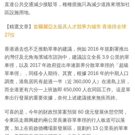
直達公共交通減少接駁等，種種措施只為減少道路來增加社
區設施用地。
【精選文章】
首爾屬亞太最具人才競爭力城市 香港排全球
27位
香港過去也不乏推動單車的建議，例如 2016 年規劃署推出
的灣仔及北角海濱城市諮詢中，建議設立全長 3.9 公里的單
車徑，以及 2017 年政府提出串連新界分散單車徑的「超級
單車徑」，同樣令人期待。其實，根據 2016 年的中期人口
調查，港島居民有超過一半（近 360,000 人）在港島上班，
而全港更有六分一上班族即 650,000 人在同區工作。這是單
車出行發展的重要依據，奈何上述建議後來無疾而終。
可喜的是，今年的財政預算案預留 60 億元發展休憩空間，
令東區走廊興建約兩公里長兼容單車徑的行人板道可以落
實，加上在前啟德機場新發展區，規劃約 13 公里長的單車