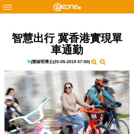
搜尋
智慧出行 冀香港實現單
Facebook
Instagram
車通勤
科技焦點
網絡生活
|
鄧淑明博士
|
20-05-2019 07:00
|
遊戲動漫
教學評測
EduTech
IT Times
生成式AI與雲端應用
Enterprise Digital Transformation