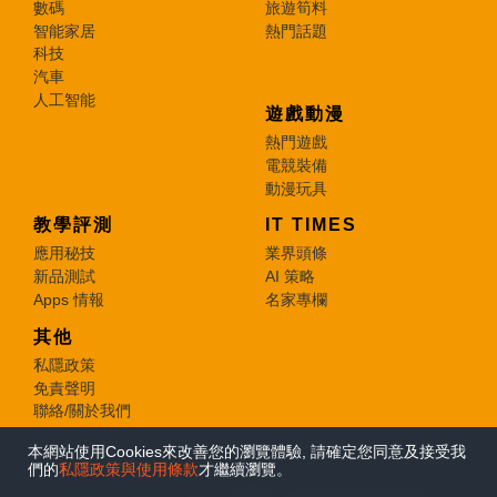
數碼
旅遊筍料
智能家居
熱門話題
科技
汽車
人工智能
遊戲動漫
熱門遊戲
電競裝備
動漫玩具
教學評測
IT TIMES
應用秘技
業界頭條
新品測試
AI 策略
Apps 情報
名家專欄
其他
私隱政策
免責聲明
聯絡/關於我們
本網站使用Cookies來改善您的瀏覽體驗, 請確定您同意及接受我
© 2026 e-zone. All Rights Reserved.
們的
私隱政策與使用條款
才繼續瀏覽。