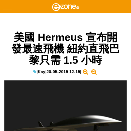
搜尋
美國 Hermeus 宣布開
Facebook
Instagram
發最速飛機 紐約直飛巴
科技焦點
黎只需 1.5 小時
網絡生活
遊戲動漫
|
Kay
|
20-05-2019 12:19
|
教學評測
EduTech
IT Times
生成式AI與雲端應用
Enterprise Digital Transformation