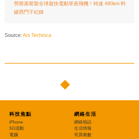
勞斯萊斯製全球最快電動單座飛機！時速 480km 料
破西門子紀錄
Source:
Ars Technica
科技焦點
網絡生活
iPhone
網絡熱話
5G流動
生活情報
電腦
筍買着數