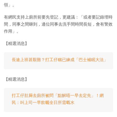
領」。
有網民支持上廁所前要先登記，更建議：「或者要記錄埋時
間，同事之間睇到，邊位同事去洗手間時間長短，會有警效
作用」。
【精選消息】
長途上班甚艱難？打工仔稱已練成「巴士補眠大法」
【精選消息】
打工仔肚屙去廁所被問「點解唔一早去定先」！網
民：叫上司一早飲曬全日所需嘅水