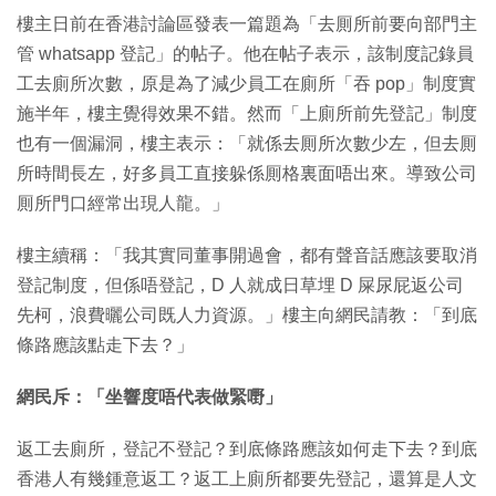
樓主日前在香港討論區發表一篇題為「去厠所前要向部門主
管 whatsapp 登記」的帖子。他在帖子表示，該制度記錄員
工去廁所次數，原是為了減少員工在廁所「吞 pop」制度實
施半年，樓主覺得效果不錯。然而「上廁所前先登記」制度
也有一個漏洞，樓主表示：「就係去厠所次數少左，但去厠
所時間長左，好多員工直接躲係厠格裏面唔出來。導致公司
厠所門口經常出現人龍。」
樓主續稱：「我其實同董事開過會，都有聲音話應該要取消
登記制度，但係唔登記，D 人就成日草埋 D 屎尿屁返公司
先柯，浪費曬公司既人力資源。」樓主向網民請教：「到底
條路應該點走下去？」
網民斥：「坐響度唔代表做緊嘢」
返工去廁所，登記不登記？到底條路應該如何走下去？到底
香港人有幾鍾意返工？返工上廁所都要先登記，還算是人文