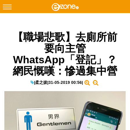
搜尋
【職場悲歌】去廁所前
Facebook
Instagram
要向主管
科技焦點
WhatsApp「登記」？
網絡生活
網民慨嘆：慘過集中營
遊戲動漫
教學評測
|
柔之拔
|
31-05-2019 00:56
|
EduTech
IT Times
生成式AI與雲端應用
Enterprise Digital Transformation