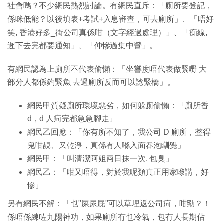
社會嗎？不少網民熱烈討論。有網民直斥：「廁所要登記，
係咪低能？以後填表+考試+入息審查，可去廁所」、「唔好
笑, 香港好多_街公司真係咁（文字經過處理）」、「痴線,
遲下去完都要通知」、「仲慘過集中營」。
有網民認為上廁所不代表偷懶：「坐響度唔代表做緊嘢 大
部分人都係釣緊魚 去過廁所反而可以諗緊橋」。
網民甲質疑廁所環境惡劣，如何躲廁偷懶：「廁所香
d，d 人疴完都急急腳走」
網民乙回應：「你有所不知了，我公司 D 廁所，整得
鬼咁靚、又乾淨，真係有人喺入面吞泡瞓覺」
網民甲：「叫清潔阿姐兩日抹一次, 包臭」
網民乙：「咁又唔得，對於我呢類真正用家嚟講，好
慘」
另有網民不解：「乜"屎尿屁"可以草埋返公司疴，咁勁？！
係唔係練咗九陽神功，如果廁所冇乜冷氣，包冇人長期佔