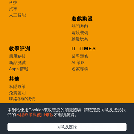
科技
汽車
人工智能
遊戲動漫
熱門遊戲
電競裝備
動漫玩具
教學評測
IT TIMES
應用秘技
業界頭條
新品測試
AI 策略
Apps 情報
名家專欄
其他
私隱政策
免責聲明
聯絡/關於我們
本網站使用Cookies來改善您的瀏覽體驗, 請確定您同意及接受我
© 2026 e-zone. All Rights Reserved.
們的
私隱政策與使用條款
才繼續瀏覽。
在Google
同意及關閉
追蹤《e-zone》