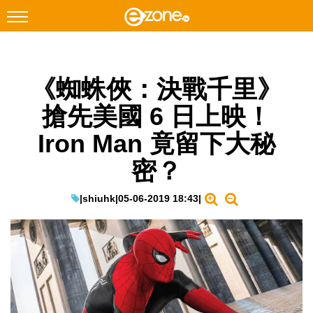
搜尋
《蜘蛛俠：決戰千里》
Facebook
Instagram
搶先美國 6 日上映！
科技焦點
Iron Man 竟留下大秘
網絡生活
密？
遊戲動漫
教學評測
|
shiuhk
|
05-06-2019 18:43
|
EduTech
IT Times
生成式AI與雲端應用
Enterprise Digital Transformation