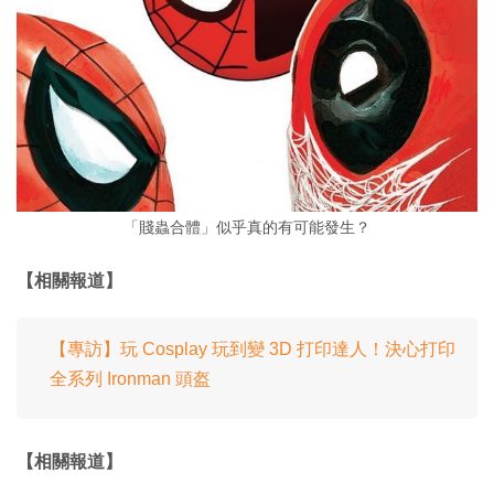
「賤蟲合體」似乎真的有可能發生？
【相關報道】
【專訪】玩 Cosplay 玩到變 3D 打印達人！決心打印
全系列 Ironman 頭盔
【相關報道】