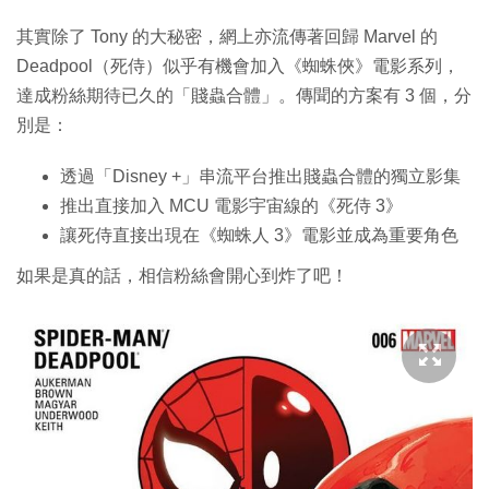
其實除了 Tony 的大秘密，網上亦流傳著回歸 Marvel 的
Deadpool（死侍）似乎有機會加入《蜘蛛俠》電影系列，
達成粉絲期待已久的「賤蟲合體」。傳聞的方案有 3 個，分
別是：
透過「Disney +」串流平台推出賤蟲合體的獨立影集
推出直接加入 MCU 電影宇宙線的《死侍 3》
讓死侍直接出現在《蜘蛛人 3》電影並成為重要角色
如果是真的話，相信粉絲會開心到炸了吧！