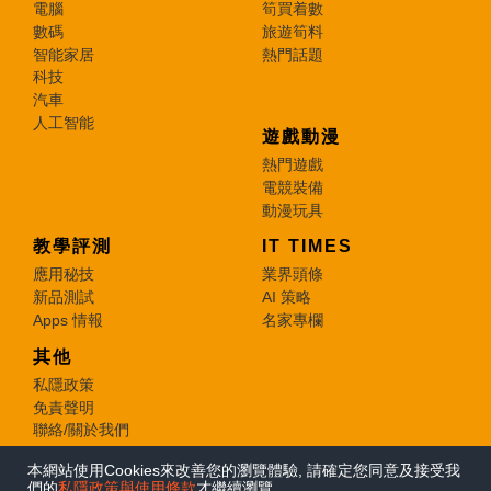
電腦
筍買着數
數碼
旅遊筍料
智能家居
熱門話題
科技
汽車
人工智能
遊戲動漫
熱門遊戲
電競裝備
動漫玩具
教學評測
IT TIMES
應用秘技
業界頭條
新品測試
AI 策略
Apps 情報
名家專欄
其他
私隱政策
免責聲明
聯絡/關於我們
本網站使用Cookies來改善您的瀏覽體驗, 請確定您同意及接受我
© 2026 e-zone. All Rights Reserved.
們的
私隱政策與使用條款
才繼續瀏覽。